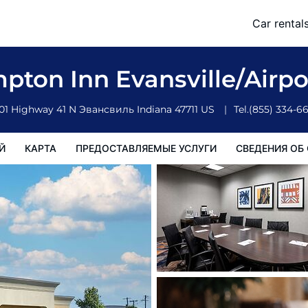
Car rental
доставляемые услуги
Сведения об отеле
Порядок проживан
pton Inn Evansville/Airp
01 Highway 41 N
Эвансвиль
Indiana
47711
US
Tel.
(855) 334-6
Й
КАРТА
ПРЕДОСТАВЛЯЕМЫЕ УСЛУГИ
СВЕДЕНИЯ ОБ 