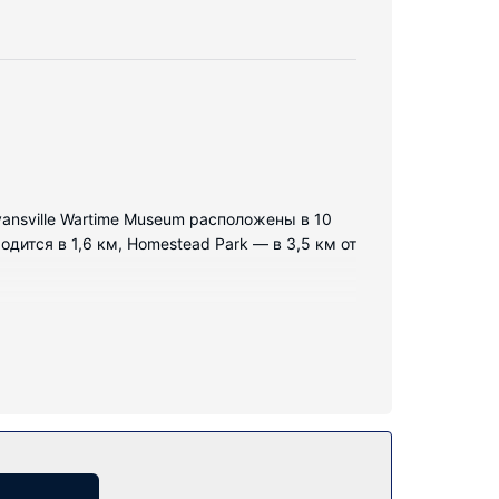
 Evansville Wartime Museum расположены в 10
ится в 1,6 км, Homestead Park — в 3,5 км от
ческий матрас и постельное белье высшего
оставаться на связи, а цифровое
ности и фен.
тнес-центр. Этот отель предоставляет
зал.