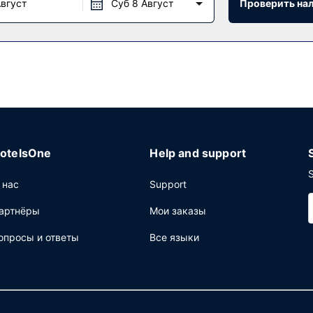
Август
Суб 8 Август
Проверить на
одуктовый магазин, обслуживающий гостей Hampton Inn Evansvill
:00, по выходным дням с 7:00 до 10:00.
щее: бизнес-центр, ускоренная регистрация при отъезде и хим
 и мероприятий. Трансфер из аэропорта и обратно (по запросу)
otelsOne
Help and support
S
 нас
Support
артнёры
Мои заказы
опросы и ответы
Все языки