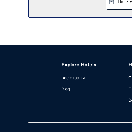
Пят 7 
Ресторан
Когда вы проголодаетесь, зайдите в буфет/пр
(шведский стол): по будним дням с 6:00 до 9
Другие особенности
Для удобства гостей предоставляется следую
2 конференц-зала(-ов) для проведения встреч
Explore Hotels
H
все страны
О
Blog
П
В