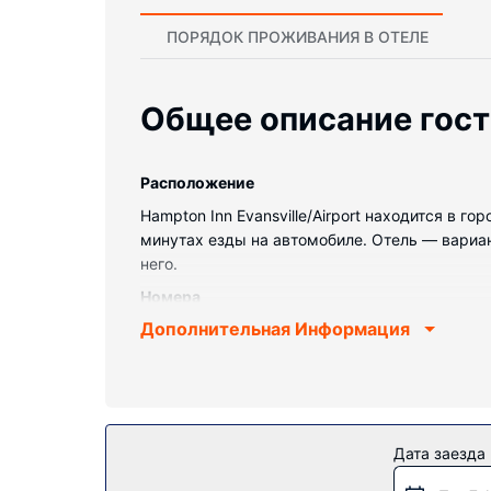
ПОРЯДОК ПРОЖИВАНИЯ В ОТЕЛЕ
Общее описание гос
Pасположение
Hampton Inn Evansville/Airport находится в го
минутах езды на автомобиле. Отель — вариан
него.
Номера
Дополнительная Информация
Почувствуйте себя как дома в одном из 120
качества сделают ваш сон более комфортным.
телевидение не даст скучать. Собственные 
Особенности объекта
Воспользуйтесь разнообразными возможностям
Дата заезда
дополнительные услуги и удобства: бесплатны