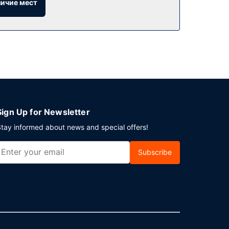
личие мест
e/Airport. Предлагается бесплатный завтрак
чистка или прачечная. Отель предлагает вам
 предоставляется бесплатно.
Sign Up for Newsletter
tay informed about news and special offers!
Subscribe