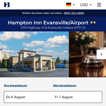
USD
Online buchen oder anrufen:
(855) 334-6659
Hampton Inn Evansville/Airport
5701 Highway 41 N
Evansville
Indiana
47711
US
Anreisedatum:
Abreisedatum:
Do 6 August
Fr 7 August