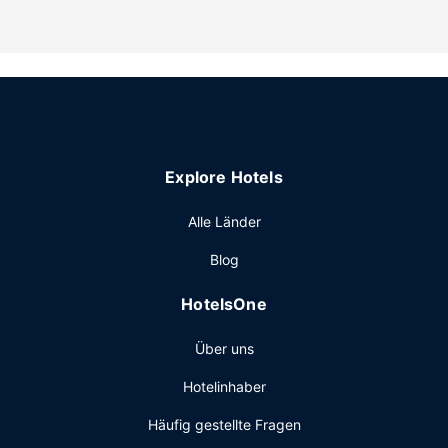
der Lobby und ein Bankettsaal stehen ebenfalls zur
Verfügung.
Restaurant
Hampton Inn Evansville/Airport hat eine Snackbar. Ein
inbegriffenes Frühstücksbuffet wird unter der Woche von
06:00 Uhr bis 09:00 Uhr und am Wochenende von
07:00 Uhr bis 10:00 Uhr angeboten.
Explore Hotels
Sonstige Einrichtungen
Zum Angebot gehören ein Businesscenter, ein Express-
Alle Länder
Check-out und ein Textilreinigungsservice. Für
Blog
Veranstaltungen beherbergt dieses Hotel 2 Tagungsräume.
Der Flughafentransfer (auf Anfrage) ist kostenlos.
HotelsOne
Über uns
Hotelinhaber
Häufig gestellte Fragen