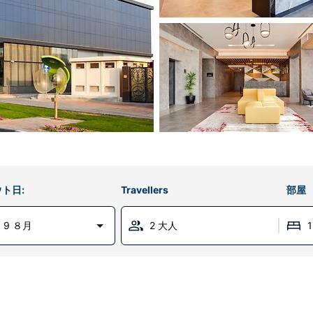
ト日:
Travellers
部屋
 9 ８月
2 大人