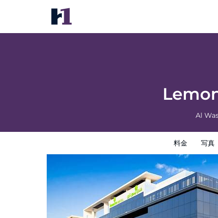
Lemon Tree Hotel Jumeirah Dubai
料金
写真
レビュー
地図
館内設備
ホテルイン
Lemon
Al Wa
料金
写真