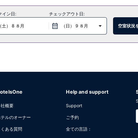
クイン日:
チェックアウト日:
（土） 8 ８月
（日） 9 ８月
空室状況
otelsOne
Help and support
S
会社概要
Support
ホテルのオーナー
ご予約
よくある質問
全ての言語：