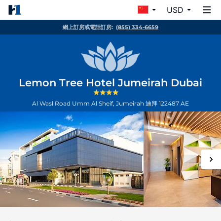
USD
網上訂房或電話訂房:
(855) 334-6659
Lemon Tree Hotel Jumeirah Dubai
Al Wasl Road Umm Al Sheif, Jumeirah
迪拜
122487
AE