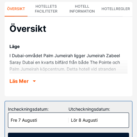
HOTELLETS
HOTELL
ÖVERSIKT
HOTELLREGLER
FACILITETER
INFORMATION
Översikt
Läge
I Dubai-området Palm Jumeirah ligger Jumeirah Zabeel
Saray Dubai en kvarts bilfärd från både The Pointe och
Palm Jumeirah köpcentrum. Detta hotell vid stranden
ligger 13,9 km från Dubai Marina Mall och 14,3 km från
Läs Mer
Marina Beach.
Hotellrum
Känn dig som hemma i ett av de 405 luftkonditionerade
rummen med iPod-dockningsstationer och minibarer.
Incheckningsdatum:
Utcheckningsdatum:
Gratis fast internetanslutning och wi-fi. Underhållning
Fre 7 Augusti
Lör 8 Augusti
erbjuds i form av en 48-tums LCD-tv med kabelkanaler.
Badrummen med badkar och dusch har djupa badkar och
regndusch. På rummet finns telefon, värdeförvaringsskåp