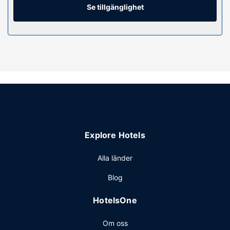
och skrivbord.
Se tillgänglighet
Bekvämligheter på anläggningen
Skäm bort dig med ett besök på deras spa, som erbjuder
bland annat massage, kroppsbehandlingar och
ansiktsbehandlingar. Efter ett skönt dopp i en av deras 2
inomhus- eller 2 utomhuspooler kan du lägga dig och sola
på den privata stranden. Boendet har även gratis wi-fi,
conciergetjänster och barnaktiviteter med tillsyn.
Restaurang
Njut av internationell gastronomi på Imperium, en av de 10
Explore Hotels
restauranger detta hotell ståtar med, eller stanna på
rummet och utnyttja dess rumsservice dygnet runt. Du kan
Alla länder
även hitta lättare måltider på deras kafé. Koppla av med
din favoritdrink i deras bar eller bar vid poolen.
Blog
Frukostbuffé serveras dagligen mot en avgift från 06.00
till 11.00.
HotelsOne
Övriga bekvämligheter
Om oss
Gäster har tillgång till bland annat gratis internet, business-