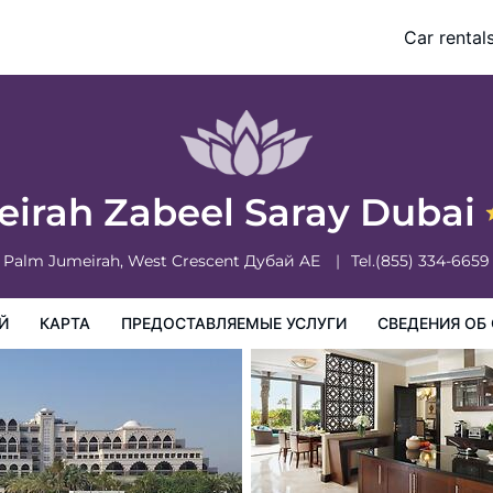
Car rental
доставляемые услуги
Сведения об отеле
Порядок проживан
irah Zabeel Saray Dubai
Palm Jumeirah, West Crescent
Дубай
AE
Tel.
(855) 334-6659
Й
КАРТА
ПРЕДОСТАВЛЯЕМЫЕ УСЛУГИ
СВЕДЕНИЯ ОБ 