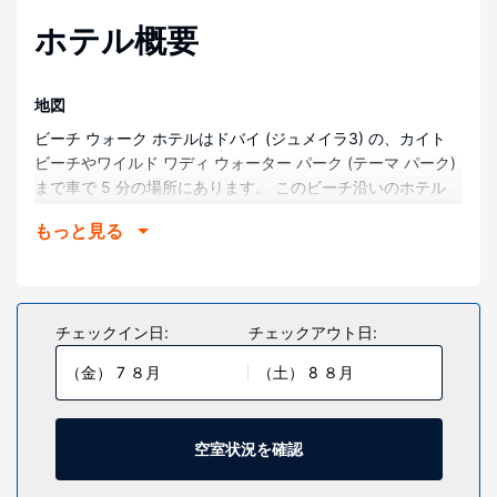
ホテル概要
地図
ビーチ ウォーク ホテルはドバイ (ジュメイラ3) の、カイト
ビーチやワイルド ワディ ウォーター パーク (テーマ パーク)
まで車で 5 分の場所にあります。 このビーチ沿いのホテル
は、ブルジュ アル アラブまで 5.5 km、メカート ショッピン
もっと見る
グ モールまで 6.6 km の場所にあります。
部屋
全部で 76 ある冷房完備の客室にはミニバー、LED テレビな
どが備わっており、ゆっくりおくつろぎいただけます。テン
チェックイン日:
チェックアウト日:
ピュールのベッドが客室に備わっています。WiFi (無料)をお
（金） 7 ８月
（土） 8 ８月
使いいただけるほか、衛星放送の番組をご覧いただけます。
シャワーのある専用バスルームには、レインフォールシャワ
ー、バスアメニティ (無料)が備わっています。
空室状況を確認
施設
マッサージ、ボディ トリートメント、フェイシャル トリート