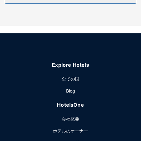
メントでリラックスしてのんびりお過ごしいただけます。屋
外プール、24 時間営業のフィットネスセンター、自転車レン
タルなどのレクリエーション設備をご利用いただけます。そ
の他の設備としてこのホテルでは、WiFi (無料)、コンシェル
ジュ サービス、宴会場をご利用いただけます。
レストラン
お食事はレストランや コーヒーショップ / カフェでお召し上
がりください。客室から、このホテルのルームサービス (営
Explore Hotels
業時間限定)をご利用いただけます。コンチネンタル ブレッ
クファストを毎日 7:00 ～ 11:00 までお召し上がりいただけ
全ての国
ます (有料)。
その他の施設
Blog
24 時間対応ビジネスセンター、ドライクリーニング / ランド
HotelsOne
リー サービス、24 時間対応フロントデスクをお使いいただ
けます。空港送迎シャトルサービスをご利用いただけます
会社概要
(有料)。セルフパーキング (無料)も備わっています。
ホテルのオーナー