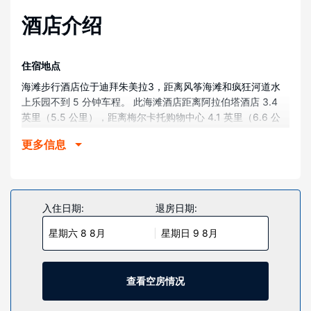
酒店介绍
住宿地点
海滩步行酒店位于迪拜朱美拉3，距离风筝海滩和疯狂河道水
上乐园不到 5 分钟车程。 此海滩酒店距离阿拉伯塔酒店 3.4
英里（5.5 公里），距离梅尔卡托购物中心 4.1 英里（6.6 公
里）。
更多信息
客房
有 76 间空调客房提供迷你吧和LED 电视；您定能在旅途中找
到家的舒适。您的客房备有泰普尔卧床。提供免费无线网络，
方便您与朋友保持联系；卫星频道可满足您的娱乐需求。配备
入住日期:
退房日期:
淋浴设施的私人浴室提供大花洒淋浴喷头和免费洗浴用品。
星期六 8 8月
星期日 9 8月
物业设施
不妨享受按摩、身体护理和面部护理，放松一下身心。如果想
要休闲地度假，可好好利用室外游泳池、24 小时健身中心和自
查看空房情况
行车租赁。此酒店的其他设施包括免费 WiFi、礼宾服务和宴会
厅。