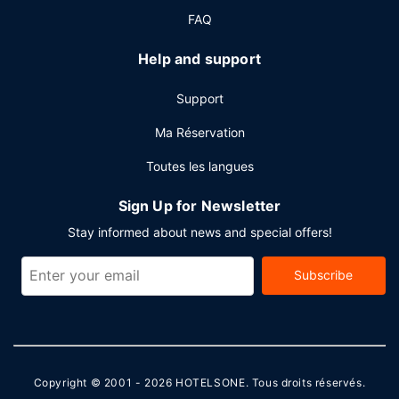
FAQ
Autres services
Les équipements et services proposés incluent un centre
Help and support
d'affaires ouvert 24 h/24, un service de nettoyage à
sec / blanchisserie et une réception ouverte 24 h/24. En
Support
échange d'un supplément, vous pouvez profiter des
services d'une navette vers et depuis l'aéroport. De plus
Ma Réservation
un parking gratuit se trouve dans l'enceinte de
Toutes les langues
l'hébergement.
Sign Up for Newsletter
Stay informed about news and special offers!
Subscribe
Copyright © 2001 - 2026
HOTELSONE
. Tous droits réservés.