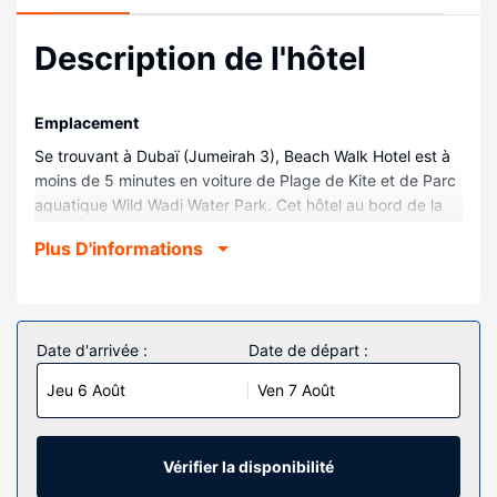
Description de l'hôtel
Emplacement
Se trouvant à Dubaï (Jumeirah 3), Beach Walk Hotel est à
moins de 5 minutes en voiture de Plage de Kite et de Parc
aquatique Wild Wadi Water Park. Cet hôtel au bord de la
plage se trouve à 5,5 km de Hôtel Burj al-Arab et à 6,6 km
Plus D'informations
de Centre commercial Mercato.
Chambres
Les 76 chambres climatisées de l'hébergement vous
invitent à la détente et comprennent un minibar et une
Date d'arrivée :
Date de départ :
télévision LED. Votre chambre est dotée d'un lit Tempur-
Jeu 6 Août
Ven 7 Août
Pedic. L'accès Wi-Fi à Internet gratuit vous permet de
rester en contact avec le reste du monde et votre
divertissement est assuré par des chaînes par satellite.
Une salle de bain privée avec une douche est à votre
Vérifier la disponibilité
disposition. Vous y trouvez également un pommeau de