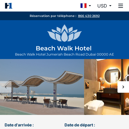
USD
Réservation par téléphone :
866 430 2692
Beach Walk Hotel
Beach Walk Hotel Jumeriah Beach Road
Dubaï
00000
AE
Date d'arrivée :
Date de départ :