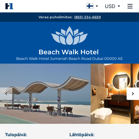
USD
Varaa puhelimitse:
(855) 334-6659
Beach Walk Hotel
Beach Walk Hotel Jumeriah Beach Road
Dubai
00000
AE
Tulopäivä:
Lähtöpäivä: