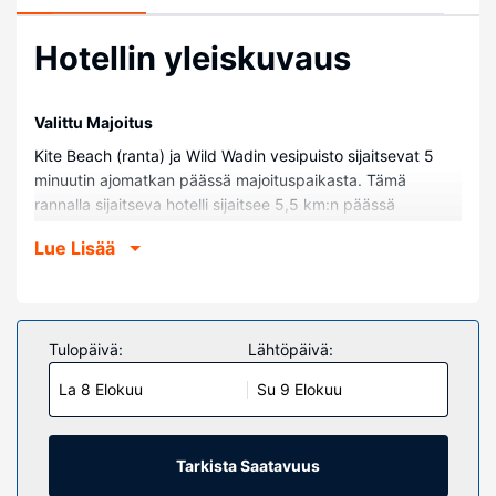
Hotellin yleiskuvaus
Valittu Majoitus
Kite Beach (ranta) ja Wild Wadin vesipuisto sijaitsevat 5
minuutin ajomatkan päässä majoituspaikasta. Tämä
rannalla sijaitseva hotelli sijaitsee 5,5 km:n päässä
kohteesta Burj al-arab ja 6,6 km:n päässä kohteesta
Lue Lisää
Mercato-ostoskeskus.
Huoneet
Kaikissa 76 huoneessa on ilmastointi, minibaari sekä LED-
TVt. Varusteluun kuuluu Tempur Pedic -patjallinen sänky.
Tulopäivä:
Lähtöpäivä:
Mukavuuksiin kuuluu satelliittikanavat sekä ilmainen
La 8 Elokuu
Su 9 Elokuu
langaton internetyhteys. Huoneissa on oma kylpyhuone, ja
sen varusteluun kuuluu suihku, sadesuihkupää ja ilmaiset
hygieniatuotteet.
Tarkista Saatavuus
Kiinteistön miellyttävyys