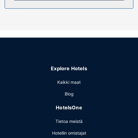
Kylpylän rentouttaviin hoitoihin kuuluvat muun muassa
hierontapalvelut, vartalohoidot ja kasvohoidot. Paikan
päällä on lisäksi ulkouima-allas, ympäri vuorokauden auki
oleva kuntokeskus sekä vuokrattavat polkupyörät. Tämän
hotellin palveluihin kuuluu muun muassa ilmainen langaton
internetyhteys, concierge-palvelut ja juhlasali.
Ravintola
Tämä hotelli tarjoaa asiakkailleen ravintolan, kahvila ja
huonepalvelun (rajoitettuina aikoina). Maksullinen
Explore Hotels
mannermainen aamiainen tarjotaan päivittäin klo 7.00–
11.00.
Kaikki maat
Muut mukavuudet
Blog
Käytössäsi on ympäri vuorokauden auki oleva business
center, kuivapesula-/pesulapalvelut ja ympäri
HotelsOne
vuorokauden auki oleva vastaanotto. Käytössäsi on
lentokenttäkuljetukset. Jos saavut autolla, voit pysäköidä
Tietoa meistä
helposti, sillä ilmainen pysäköinti kuuluu myös palveluihin.
Hotellin omistajat