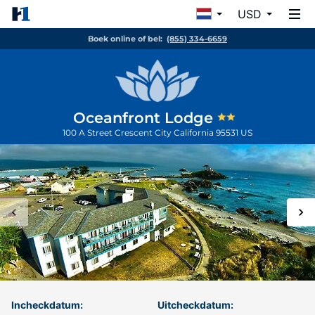
USD
Boek online of bel:
(855) 334-6659
Oceanfront Lodge
100 A Street
Crescent City
California
95531
US
Incheckdatum:
Uitcheckdatum: