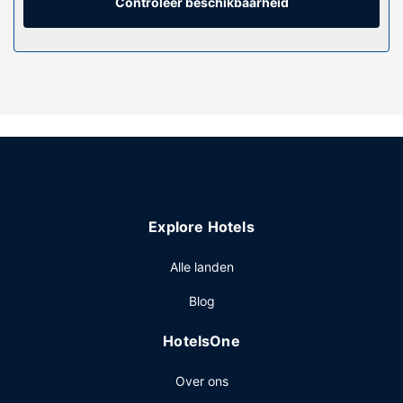
een koffiezetapparaat/waterkoker en een telefoon met
Controleer beschikbaarheid
gratis lokale gesprekken.
Algemene voorziening
Geniet van een ruim aanbod recreatieve voorzieningen
zoals een binnenzwembad, een bubbelbad en een sauna.
Dit hotel bevat ook gratis wifi, cadeauwinkels/kiosken en
huwelijksservices.
Restaurant
Geniet van een lekker diner in het restaurant of bestel een
snack in de koffiebar/het café. Ook biedt dit hotel
Explore Hotels
roomservice (beperkte tijden) aan. Bestel je favoriete
drankje in een bar/lounge. Dagelijks kun je tegen betaling
Alle landen
genieten van een lekker à-la-carte-ontbijt, dat geserveerd
wordt van 07.00 uur tot 10.00 uur.
Blog
Overige voorzieningen
HotelsOne
Enkele van de voorzieningen zijn gratis kabelinternet, een
businesscentrum en een 24-uurs receptie. Ter plaatse heb
Over ons
je gratis parkeerplaatsen.