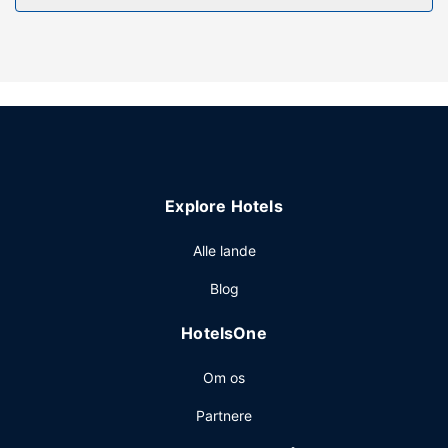
Ejendomsfacilitet
Nyd godt af en lang række rekreative faciliteter på stedet,
inklusive en indendørs pool, et boblebad og en sauna.
Dette hotel tilbyder desuden gratis trådløs internetadgang,
gavebutik/aviskiosk og bryllupsfaciliteter.
Restaurant
Nyd et måltid på restauranten, eller køb en snack på
stedets kaffebar/café. dette hotel har også roomservice (i
Explore Hotels
et begrænset antal timer). Tag forbi baren/loungen, hvor
du kan slukke tørsten med din yndlingsdrink. Morgenmad
Alle lande
tilberedt efter bestilling tilbydes mod gebyr dagligt fra kl.
07.00 til kl. 10.00.
Blog
Andre faciliteter
HotelsOne
Gæsterne har blandt andet adgang til gratis
internetforbindelse via kabel, et forretningscenter og en
Om os
døgnåben reception. Gratis selvstændig parkering er til
rådighed på stedet.
Partnere