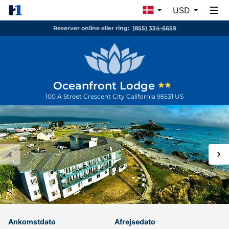
USD
Reserver online eller ring:
(855) 334-6659
Oceanfront Lodge
100 A Street
Crescent City
California
95531
US
Ankomstdato
Afrejsedato