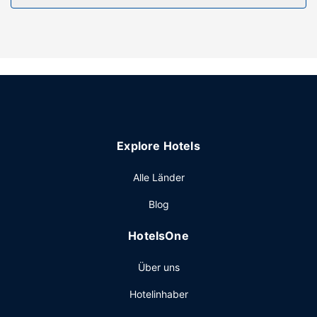
kostenlose Ortsgespräche führen kannst.
Ausstattung der Anlage
Du hast die Qual der Wahl zwischen: Innenpool, Whirlpool
und Sauna. Dieses Hotel bietet auch kostenloses WLAN,
ein Souvenirladen/Kiosk und ein Hochzeitsservice.
Restaurant
Deinen Durst kannst du an der Bar/Lounge stillen. Gegen
Gebühr wird täglich von 07:00 Uhr bis 10:00 Uhr ein nach
Explore Hotels
Wunsch zubereitetes Frühstück angeboten.
Sonstige Einrichtungen
Alle Länder
Zum Angebot gehören ein kostenloser Internetzugang per
Blog
Kabel, ein Businesscenter und eine rund um die Uhr
besetzte Rezeption. Vor Ort gibt es Folgendes: Parken
HotelsOne
ohne Service (kostenlos).
Über uns
Hotelinhaber