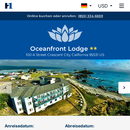
USD
Online buchen oder anrufen:
(855) 334-6659
Oceanfront Lodge
100 A Street
Crescent City
California
95531
US
Anreisedatum:
Abreisedatum: