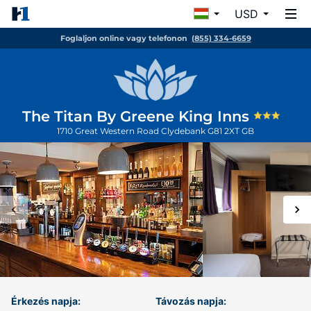
USD
Foglaljon online vagy telefonon
(855) 334-6659
The Titan By Greene King Inns
1710 Great Western Road
Clydebank
G81 2XT
GB
Érkezés napja:
Távozás napja: