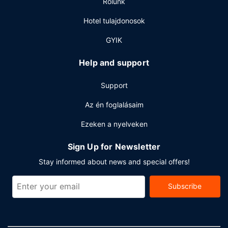
Rólunk
A szálláshelyen 24 órában nyitva tartó recepció, lift és
étel- és italautomata is igénybe vehető. Az autóval érkező
Hotel tulajdonosok
vendégek számára ingyenes egyéni parkolás biztosított a
helyszínen.
GYIK
Help and support
Support
Az én foglalásaim
Ezeken a nyelveken
Sign Up for Newsletter
Stay informed about news and special offers!
Subscribe