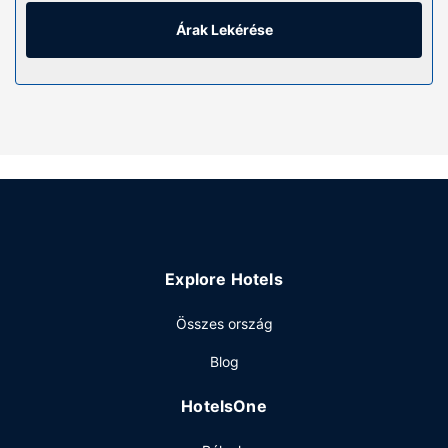
kikapcsolódását szolgálja. A(z) privát fürdőszoba
(kizárólag azok, melyekben van fürdőkád vagy zuhanyzó
Árak Lekérése
is) felszerelései közé tartozik ingyenes piperecikkek és
hajszárító. A kényelmi felszerelések és szolgáltatások közé
tartozik íróasztal és kávé-/teafőzők, valamint takarítás
naponta.
Az ingatlanhoz tartozó felszereltség
Hogy tejesen ellazuljon és kikapcsoljon, gyönyörködjön
a(z) terasz és a(z) kert nyújtotta kilátásban. Az egyéb
szolgáltatások és létesítmények közé tartozik a(z)
ingyenes wifihozzáférés. A hotel kiegészítő szolgáltatásai
között szerepelnek a következők: bankett-terem és étel-
Explore Hotels
és italautomata.
Étterem
Összes ország
The Titan By Greene King Inns vendégei a helyi étterem
Blog
kínálatából falatozhatnak. Zárd a napot egy frissítő itallal a
bár/társalgó kínálatából.
HotelsOne
Egyéb felszereltség