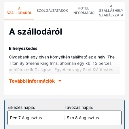
A
A
HOTEL
SZOLGÁLTATÁSOK
SZÁLLÁSHELY
SZÁLLODÁRÓL
INFORMÁCIÓ
SZABÁLYZATA
A szállodáról
Elhelyezkedés
Clydebank egy olyan környékén található ez a helyi The
Titan By Greene King Inns, ahonnan egy kb. 15 perces
autóútra esik Glasgow-i Egyetem vagy Skót Kiállítási és
Konferencia-központ. Ez a helyi hotel kb. 11,3 km-re
További Információk
található OVO Hydro, ill. 18,7 km-re Loch Lomond and The
Trossachs Nemzeti Park helyszíneitől.
Szobák
Helyezze magát kényelembe a(z) 13 szoba egyikében,
Érkezés napja:
Távozás napja:
melyekben síkképernyős televízió is található. Ingyenes
Pén 7 Augusztus
Szo 8 Augusztus
vezeték nélküli internet-hozzáférés és a televíziókon
nézhető kábelcsatornák kínálata mind a vendégek