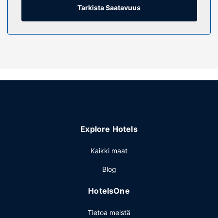
Tarkista Saatavuus
Kiinteistön miellyttävyys
Hyödynnä terassi, puutarha ja ilmainen langaton
internetyhteys. Tämän hotellin palveluihin kuuluu juhlasali ja
myyntiautomaatti.
Ravintola
The Titan By Greene King Inns tarjoaa asiakkailleen
ravintolan. Päätä päiväsi nauttimalla muutama drinkki
baarissa.
Muut mukavuudet
Käytössäsi on ympäri vuorokauden auki oleva vastaanotto,
Explore Hotels
hissi ja myyntiautomaatti. Palveluihin kuuluu ilmainen
pysäköinti.
Kaikki maat
Blog
HotelsOne
Tietoa meistä