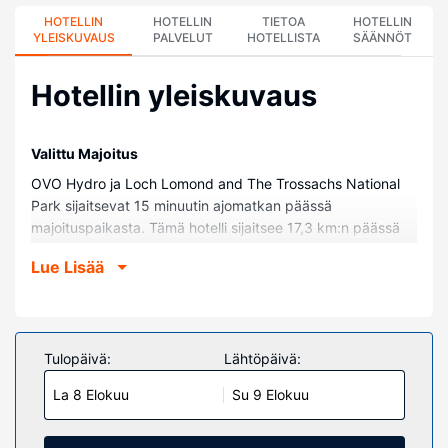
HOTELLIN
HOTELLIN
TIETOA
HOTELLIN
YLEISKUVAUS
PALVELUT
HOTELLISTA
SÄÄNNÖT
Hotellin yleiskuvaus
Valittu Majoitus
OVO Hydro ja Loch Lomond and The Trossachs National
Park sijaitsevat 15 minuutin ajomatkan päässä
majoituspaikasta. Tämä hotelli sijaitsee 17,3 km:n päässä
kohteesta Hampden Park ja 22 km:n päässä kohteesta
Lue Lisää
Loch Lomond (järvi).
Huoneet
Kaikkien 13 huoneen varusteluun kuuluu taulutelevisio.
Mukavuuksiin kuuluu kaapelikanavat sekä ilmainen
Tulopäivä:
Lähtöpäivä:
langaton internetyhteys. Huoneissa on oma kylpyhuone, ja
La 8 Elokuu
Su 9 Elokuu
sen varusteluun kuuluu kylpyamme tai suihku, ilmaiset
hygieniatuotteet ja hiustenkuivaaja. Huone siivotaan
päivittäin. Huoneissa on työpöytä ja kahvin-/vedenkeitin.