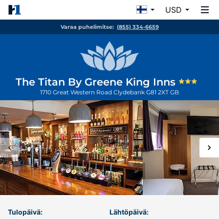
USD
Varaa puhelimitse:
(855) 334-6659
The Titan By Greene King Inns
1710 Great Western Road
Clydebank
G81 2XT
GB
Tulopäivä:
Lähtöpäivä: