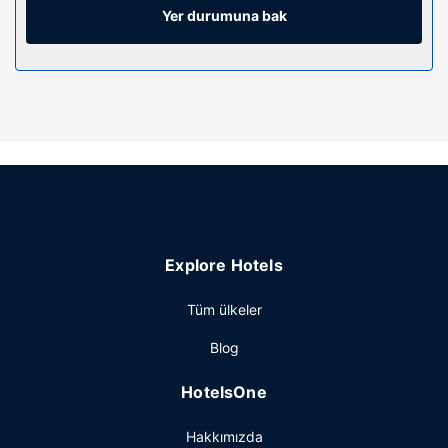
kolaylıklar sunulmaktadır. Ayrıca günlük olarak oda/kat
Yer durumuna bak
hizmeti verilmektedir.
Otelin güzelliği
Zemin katta teras ve bahçe ile manzaranın tadını çıkartın
ve ücretsiz kablosuz İnternet gibi
imkânlardan/kolaylıklardan yararlanın. Bu otelde misafirler
için ayrıca banket salonu ve otomatik satış makinesi vardır.
Restoran
The Titan By Greene King Inns misafirlerine restoranda
yemek servisi yapılıyor. Oteldeki bar/oturma salonu
Explore Hotels
misafirlere içecek servisi yapıyor.
Diğer güzellikler
Tüm ülkeler
Misafirler için 24 saat açık resepsiyon, asansör ve
Blog
Otomatik satış makinesi mevcuttur. Ücretsiz otopark
vardır.
HotelsOne
Hakkımızda