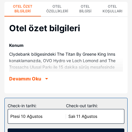
OTEL ÖZET
OTEL
OTEL
OTEL
BILGILERI
ÖZELLIKLERI
BILGISI
KOŞULLARI
Otel özet bilgileri
Konum
Clydebank bölgesindeki The Titan By Greene King Inns
konaklamanızda, OVO Hydro ve Loch Lomond and The
Trossachs Ulusal Parkı ile 15 dakika sürüş mesafesinde
olacaksınız. Bu otel Hampden Parkı ile 10,8 mi (17,3 km) ve
Devamını Oku
Loch Lomond ile 13,7 mi (22 km) mesafede.
Odalar
Misafirler için düz ekran televizyon olan 13 oda mevcuttur.
Misafirlerimize ücretsiz kablosuz internet sunulmaktadır.
Check-in tarihi:
Check-out tarihi:
Misafirlerimizin iyi vakit geçirebilmesi için kablolu TV
Ptesi 10 Ağustos
Salı 11 Ağustos
kanalları vardır. Özel banyo, küvet veya duş, ücretsiz
banyo/kozmetik ürünleri ve saç kurutma makinesi vardır.
Misafirlere masa ve kahve/çay makinesi gibi imkânlar ve