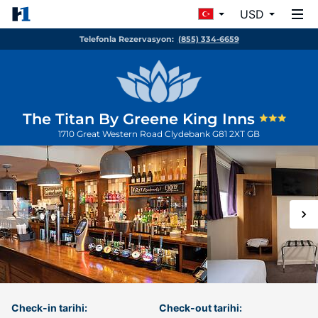
USD
Telefonla Rezervasyon:
(855) 334-6659
The Titan By Greene King Inns
1710 Great Western Road
Clydebank
G81 2XT
GB
Check-in tarihi:
Check-out tarihi: