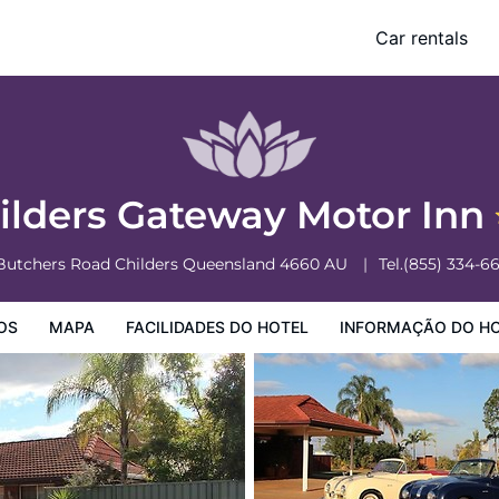
Car rentals
o Hotel
Informação do Hotel
Regulamentos do Hotel
ilders Gateway Motor Inn
Butchers Road
Childers
Queensland
4660
AU
Tel.
(855) 334-6
OS
MAPA
FACILIDADES DO HOTEL
INFORMAÇÃO DO H