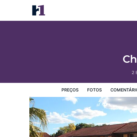
Childers Gateway Motor Inn
Preços
Fotos
Comentários
Mapa
Facilidades d
Ch
2 
PREÇOS
FOTOS
COMENTÁRI