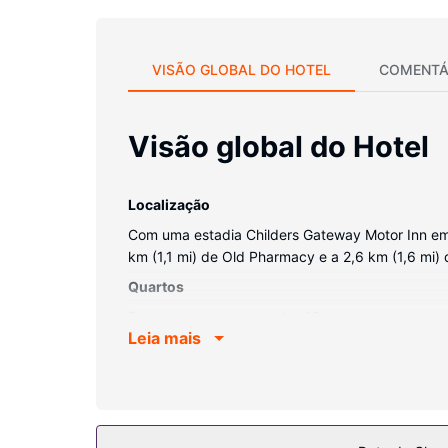
VISÃO GLOBAL DO HOTEL
COMENTÁ
Visão global do Hotel
Localização
Com uma estadia Childers Gateway Motor Inn em C
km (1,1 mi) de Old Pharmacy e a 2,6 km (1,6 mi) 
Quartos
Sinta-se em casa num dos 19 quartos com ar cond
Leia mais
internet sem fios permite-lhe estar sempre conta
polibã, artigos de higiene grátis e secadores de 
Serviço do hotel
Participe nas várias atividades recreativas do lo
grátis e de uma área para piqueniques.