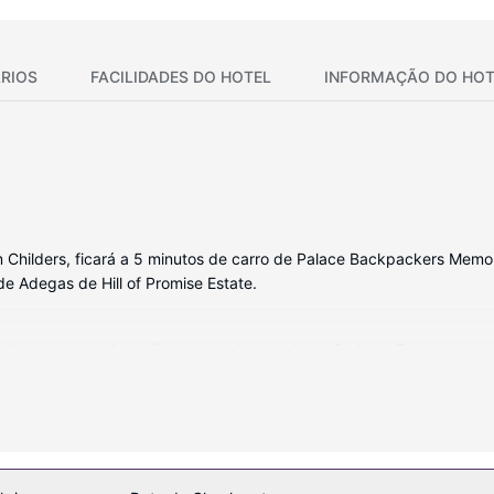
RIOS
FACILIDADES DO HOTEL
INFORMAÇÃO DO HOT
hilders, ficará a 5 minutos de carro de Palace Backpackers Memoria
de Adegas de Hill of Promise Estate.
icionado, um frigorífico e um televisor de ecrã plano. Prepare as su
ctável. Ao final do dia, assista a uma seleção de canais por cabo. 
cabelo.
cal, incluindo uma piscina exterior, ou aprecie soberbas vistas a par