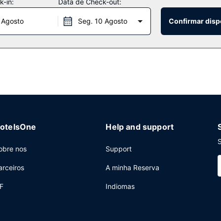
-in:
Data de Check-out:
 Agosto
Seg. 10 Agosto
Confirmar disp
e limpeza a seco, armazenamento de bagagem e uma lavandaria. Há 
otelsOne
Help and support
S
obre nos
Support
arceiros
A minha Reserva
F
Indiomas