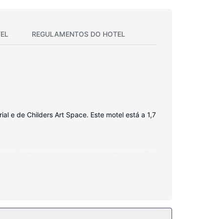
EL
REGULAMENTOS DO HOTEL
l e de Childers Art Space. Este motel está a 1,7
as refeições na cozinha partilhada. O acesso à
As casas de banho privativas dispõem de um
tir do jardim. O espaço dispõe também de Wi-fi