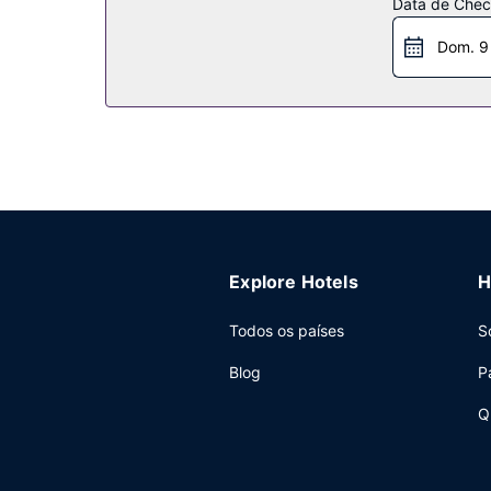
Data de Check
Outros serviços
Dom. 9
As principais comodidades incluem um serviço d
Explore Hotels
H
Todos os países
S
Blog
P
Q