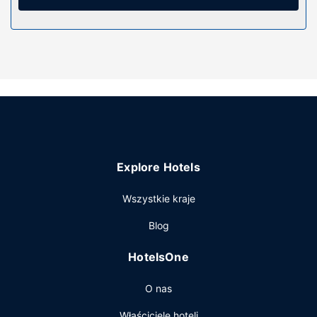
rozrywkę. Prywatna łazienka — wyposażenie: prysznic,
bezpłatne przybory toaletowe i suszarki do włosów.
Udogodnienia w obiekcie
Do pokoju przylega ogród, z którego roztacza się piękny
widok. Dostępne są również takie udogodnienia
rekreacyjne, jak basen odkryty. Ten motel oferuje również
udogodnienia takie jak bezpłatny bezprzewodowy dostęp
do internetu i teren piknikowy.
Pozostałe udogodnienia
Explore Hotels
Udogodnienia biznesowe to usługi pralni chemicznej,
przechowalnia bagażu oraz pralnia. Udogodnienia na
Wszystkie kraje
miejscu to bezpłatne parkowanie samodzielne.
Blog
HotelsOne
O nas
Właściciele hoteli