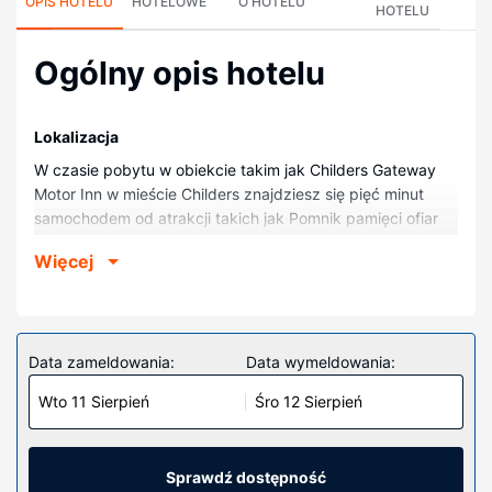
OPIS HOTELU
HOTELOWE
O HOTELU
HOTELU
Ogólny opis hotelu
Lokalizacja
W czasie pobytu w obiekcie takim jak Childers Gateway
Motor Inn w mieście Childers znajdziesz się pięć minut
samochodem od atrakcji takich jak Pomnik pamięci ofiar
pożaru hostelu Palace Backpackers i Centrum Sztuki
Więcej
Childers Art Space. Motel znajduje się 1,7 km od atrakcji
takiej jak Zabytkowa apteka i 2,6 km od miejsca takiego
jak Winnica Hill of Promise.
Pokoje
Data zameldowania:
Data wymeldowania:
Poczuj się jak w domu w 19 klimatyzowanych pokojach,
Wto 11 Sierpień
Śro 12 Sierpień
których wyposażenie to lodówka i telewizor
płaskoekranowy. Posiłki można przygotować we wspólnej
kuchni. Bezpłatny bezprzewodowy dostęp do internetu
zapewni łączność ze światem, a telewizja kablowa —
Sprawdź dostępność