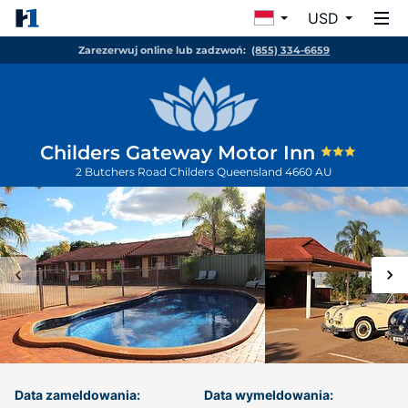
USD
Zarezerwuj online lub zadzwoń:
(855) 334-6659
Childers Gateway Motor Inn
2 Butchers Road
Childers
Queensland
4660
AU
Data zameldowania:
Data wymeldowania: