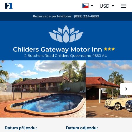
USD
Rezervace po telefonu:
(855) 334-6659
Childers Gateway Motor Inn
2 Butchers Road
Childers
Queensland
4660
AU
Datum příjezdu:
Datum odjezdu: