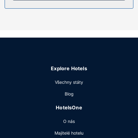
Vybavení nemovitosti
Zahrada nabízí skvělý výhled a k dispozici je také
venkovní bazén. Součástí vybavení jsou také bezdrátový
internet zdarma a prostory pro piknik.
Další vybavení
Hostům jsou k dispozici čistírna oděvů, úschova zavazadel
a prádelna. Přímo v areálu je hostům k dispozici
samostatné parkování zdarma.
Explore Hotels
Všechny státy
Blog
HotelsOne
O nás
Majitelé hotelu