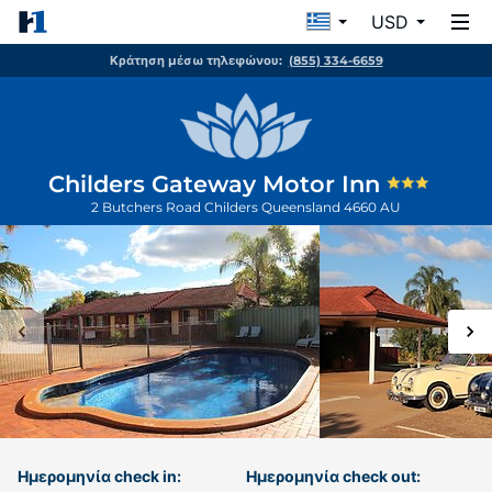
USD
Κράτηση μέσω τηλεφώνου:
(855) 334-6659
Childers Gateway Motor Inn
2 Butchers Road
Childers
Queensland
4660
AU
Ημερομηνία check in:
Ημερομηνία check out: