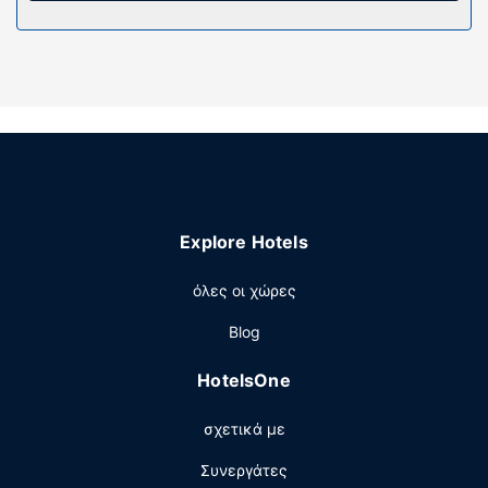
διαθέτουν δωρεάν προϊόντα προσωπικής περιποίησης
και πιστολάκια μαλλιών.
Παροχές καταλύματος
Απολαύστε τις ψυχαγωγικές δυνατότητες, όπως
εξωτερική πισίνα, ή χαρείτε τη θέα από τον κήπο. Οι
επιπλέον παροχές σε αυτό το μοτέλ περιλαμβάνουν
δωρεάν ασύρματο ίντερνετ και χώρο για πικνίκ.
Άλλες παροχές
Explore Hotels
Στις σημαντικές παροχές περιλαμβάνονται υπηρεσίες
στεγνοκαθαριστηρίου/πλυντηρίων, αποθήκευση
όλες οι χώρες
αποσκευών και εγκαταστάσεις πλυντηρίων. Στους
χώρους μας θα βρείτε δωρεάν στάθμευση χωρίς
Blog
παρκαδόρο.
HotelsOne
σχετικά με
Συνεργάτες