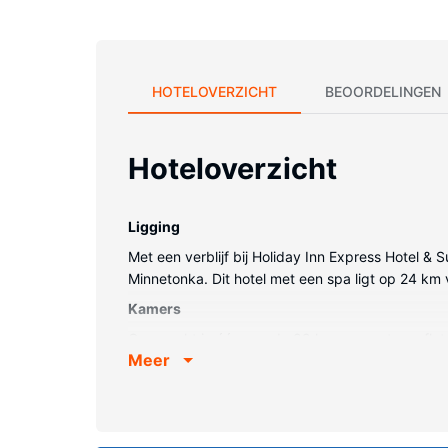
HOTELOVERZICHT
BEOORDELINGEN
Hoteloverzicht
Ligging
Met een verblijf bij Holiday Inn Express Hotel &
Minnetonka. Dit hotel met een spa ligt op 24 km
Kamers
Overnacht in één van de 89 kamers met een flatscre
Meer
privébadkamers met een bad hebben gratis toilet
telefoon met gratis lokale gesprekken.
Algemene voorziening
Neem de tijd om jezelf te verwennen met een bez