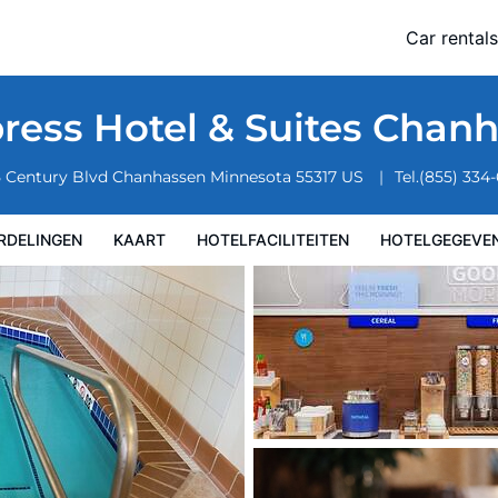
assen by IHG
Car rentals
eiten
Hotelgegevens
Regels van het hotel
press Hotel & Suites Chan
 Century Blvd
Chanhassen
Minnesota
55317
US
Tel.
(855) 334
RDELINGEN
KAART
HOTELFACILITEITEN
HOTELGEGEVE