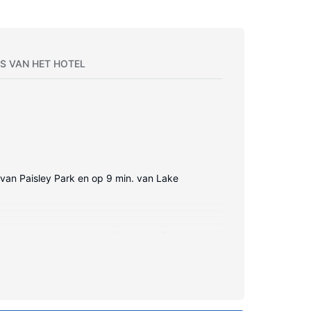
S VAN HET HOTEL
n van Paisley Park en op 9 min. van Lake
elzenders zorgt voor het kijkplezier. De
au, een koffiezetapparaat/waterkoker en een
viteiten, dan vind je een binnenzwembad, een