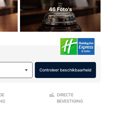
46 Foto's
Controleer beschikbaarheid
GE
DIRECTE
NG
BEVESTIGING