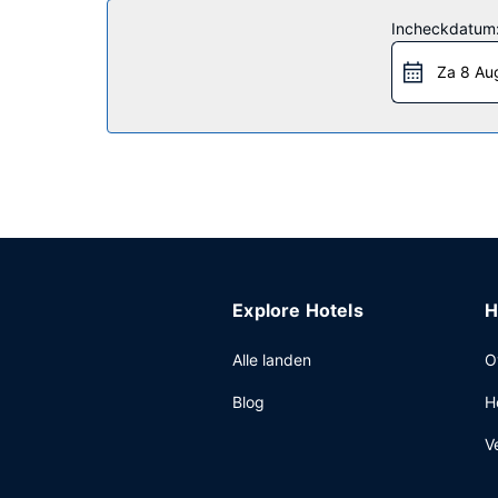
bubbelbad en een 24-uurs fitnesscentrum vast wel
Incheckdatum
fitnesscentrum in de buurt.
Za 8 Au
Restaurant
Dagelijks kun je van 06.00 uur tot 09.30 uur geni
Overige voorzieningen
Enkele van de voorzieningen zijn een businesscen
Explore Hotels
H
Alle landen
O
Blog
H
V