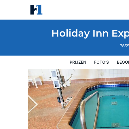
Holiday Inn Express Hotel & Suites Chanh
Prijzen
Foto's
Beoordelingen
Kaart
Hotelfacilit
Holiday Inn Ex
7855
PRIJZEN
FOTO'S
BEOO