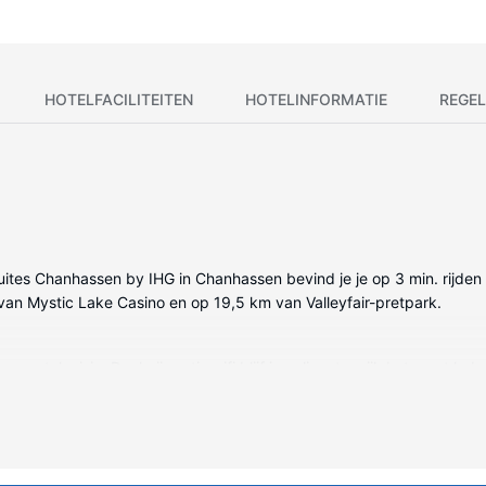
HOTELFACILITEITEN
HOTELINFORMATIE
REGEL
 Suites Chanhassen by IHG in Chanhassen bevind je je op 3 min. rijde
 van Mystic Lake Casino en op 19,5 km van Valleyfair-pretpark.
entelevisie. Dankzij gratis wifi blijf je online, terwijl de tv met kab
artikelen en haardrogers. Voorzieningen zijn bijvoorbeeld een bure
oekje aan de volledig uitgeruste spa. Als je op zoek bent naar acti