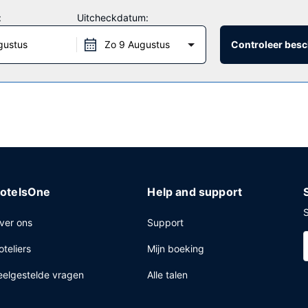
 leuk. Andere kenmerken van dit hotel zijn gratis wifi, een open haa
:
Uitcheckdatum:
gustus
Zo 9 Augustus
Controleer besc
eten van een gratis uitgebreid ontbijt.
trum, een snelle uitcheckservice en een 24-uurs receptie. Ter plaats
otelsOne
Help and support
S
ver ons
Support
oteliers
Mijn boeking
eelgestelde vragen
Alle talen