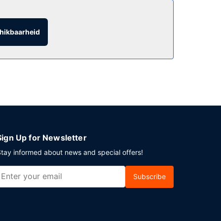
rd in de lobby en gratis gebruik van het
hikbaarheid
e heb je gratis parkeerplaatsen.
Sign Up for Newsletter
tay informed about news and special offers!
Subscribe