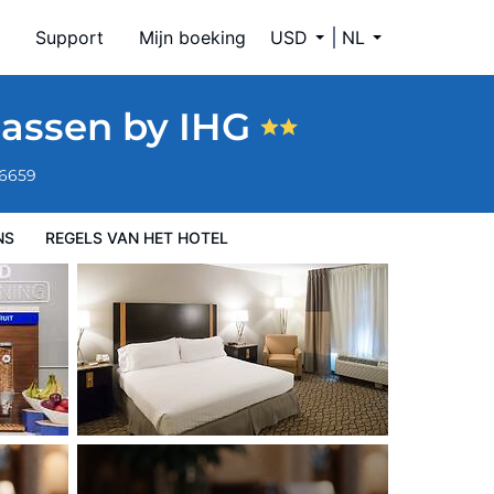
Support
Mijn boeking
USD
NL
hassen by IHG
-6659
NS
REGELS VAN HET HOTEL