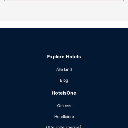
Fasiliteter på eiendommen
Skjem bort deg selv med et besøk på stedets spa. Liker
du fritidsaktiviteter, har du her blant annet tilgang til et
innendørsbasseng, et boblebad og et døgnåpent
treningssenter. Dette hotellet har dessuten wi-fi (inkludert),
peis i lobbyen og treningssenter i nærheten (inkludert).
Restaurant
Komplett frokost er inkludert og serveres daglig fra kl.
Explore Hotels
06.00 til kl. 09.30.
Andre fasiliteter
Alle land
Gjester har tilgang til blant annet et forretningssenter,
Blog
hurtigutsjekking og en døgnåpen resepsjon. Gjestene
tilbys ubetjent parkering (inkludert) på stedet.
HotelsOne
Om oss
Hotelleiere
Ofte stilte spørsmål