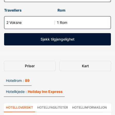
Travellers
Rom
2 Voksne
1 Rom
Sjekk tilgjengelighet
Priser
Kart
Hotellrom :
89
Hotellkjede :
Holiday Inn Express
HOTELLOVERSIKT
HOTELLFASILITETER
HOTELLINFORMASJON
HO