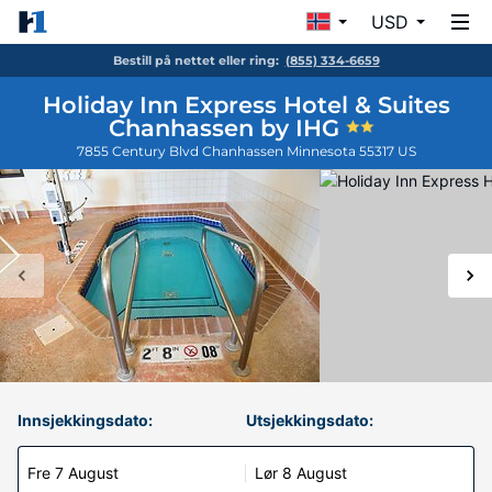
USD
Bestill på nettet eller ring:
(855) 334-6659
Holiday Inn Express Hotel & Suites
Chanhassen by IHG
7855 Century Blvd
Chanhassen
Minnesota
55317
US
Innsjekkingsdato:
Utsjekkingsdato:
Fre 7 August
Lør 8 August