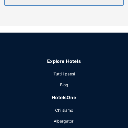
Attrattive della proprietà
Visita la spa completa e lasciati coccolare! Se cerchi
opportunità di svago, apprezzerai una piscina coperta,
una vasca idromassaggio e una palestra aperta giorno e
notte. In questo hotel potrai inoltre contare su il Wi-Fi
gratuito, un caminetto nella hall e l’uso gratuito di una
palestra nelle vicinanze.
Ristorante
Explore Hotels
La colazione completa viene servita gratuitamente tutti i
giorni dalle ore 06:00 alle ore 09:30.
Tutti i paesi
Altre attrattive
Blog
Potrai usufruire di un business center, check-out veloce e
una reception aperta 24 ore su 24. Il un parcheggio
HotelsOne
gratuito è disponibile in loco.
Chi siamo
Albergatori