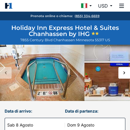
USD
Prenota online o chiama:
(855) 334-6659
Holiday Inn Express Hotel & Suites
Chanhassen by IHG
7855 Century Blvd
Chanhassen
Minnesota
55317
US
Data di arrivo:
Data di partenza:
Sab 8 Agosto
Dom 9 Agosto