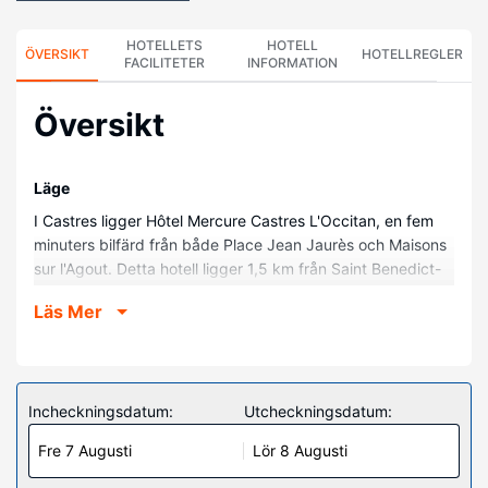
HOTELLETS
HOTELL
ÖVERSIKT
HOTELLREGLER
FACILITETER
INFORMATION
Översikt
Läge
I Castres ligger Hôtel Mercure Castres L'Occitan, en fem
minuters bilfärd från både Place Jean Jaurès och Maisons
sur l'Agout. Detta hotell ligger 1,5 km från Saint Benedict-
katedralen och 1,7 km från Parc des Expositions.
Läs Mer
Hotellrum
Känn dig som hemma i ett av de 62 rummen med
minibarer och LED-tv. Gratis wi-fi gör att du kan hålla dig
uppkopplad, och satellit-tv erbjuder underhållning.
Incheckningsdatum:
Utcheckningsdatum:
Badrummen har gratis toalettartiklar och hårtorkar. På
Fre 7 Augusti
Lör 8 Augusti
rummet finns telefon, skrivbord och kaffe- och tebryggare.
Bekvämligheter på anläggningen