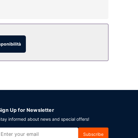
a piscina stagionale all'aperto. Questo hotel
sponibilità
 tua stanza, richiedi il servizio in camera con
ge davvero fantastico. La colazione a buffet è
ore su 24. Stai pianificando un evento a Castres?
eggio gratuito è disponibile in loco.
Sign Up for Newsletter
tay informed about news and special offers!
Subscribe