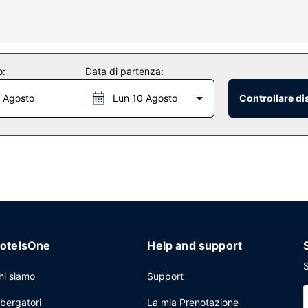
amma di servizi ricreativi, che includono una sauna, una palestra e un
 la prenotazione di tour e biglietti e una sala ricevimenti.
o:
Data di partenza:
 Agosto
Lun 10 Agosto
Controllare di
rante specializzato in cucina francese, oppure, se preferisci stare nella
con il tuo drink preferito! Presso questa struttura troverai un bar/loun
:00 alle ore 10:00.
o servizio di lavanderia e lavaggio a secco e una reception aperta 24 
drati di spazio con un'area per conferenze e sale riunioni. Il un parch
otelsOne
Help and support
S
hi siamo
Support
lbergatori
La mia Prenotazione