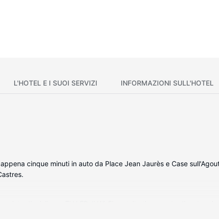
L'HOTEL E I SUOI SERVIZI
INFORMAZIONI SULL'HOTEL
 appena cinque minuti in auto da Place Jean Jaurès e Case sull'Agout.
Castres.
complete di minibar e TV LED. Il Wi-Fi gratuito ti consente di restare 
vago. I bagni dispongono di set di cortesia gratuiti e asciugacapelli. I