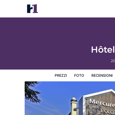
Hôtel Mercure Castres L'Occitan
Prezzi
Foto
Recensioni
Mappa
L'hotel e i suoi s
Hôtel
20
PREZZI
FOTO
RECENSIONI