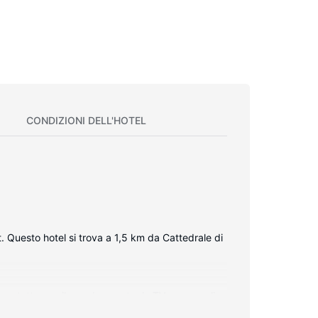
CONDIZIONI DELL'HOTEL
 Questo hotel si trova a 1,5 km da Cattedrale di
in contatto con il mondo, mentre la TV con canali
 comfort includono telefoni, scrivanie e accessori