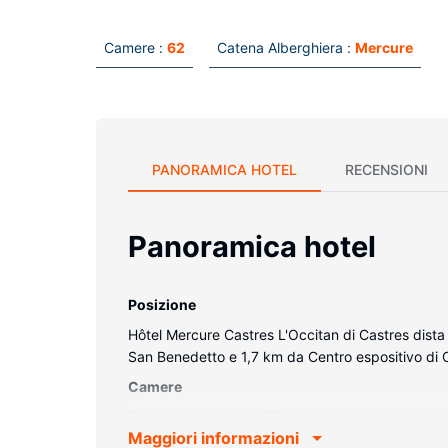
Camere :
62
Catena Alberghiera :
Mercure
PANORAMICA HOTEL
RECENSIONI
Panoramica hotel
Posizione
Hôtel Mercure Castres L'Occitan di Castres dista
San Benedetto e 1,7 km da Centro espositivo di 
Camere
Rilassati in una delle 62 camere della struttura, 
Maggiori informazioni
via satellite è l'ideale per concedersi un po' di s