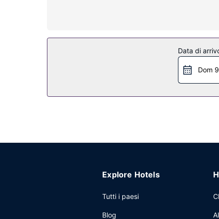
per la preparazione di caffè/tè.
Attrattive della proprietà
Il divertimento è assicurato grazie ad un'ampia g
propone, inoltre, il Wi-Fi gratuito, l'assistenza per
Data di arriv
Ristorante
Dom 9
Per il pranzo e la cena, visita L Occitan, un risto
orario limitato. Concludi la giornata in bellezza 
disponibile a pagamento tutti i giorni dalle ore 07
Altre attrattive
Potrai usufruire di un business center, un pratic
Presso un hotel avrai a disposizione 109 metri qua
Explore Hotels
H
Tutti i paesi
C
Blog
A