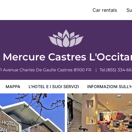
Car rentals
Su
ervizi
Informazioni sull'hotel
Condizioni dell'hotel
 Mercure Castres L'Occit
1 Avenue Charles De Gaulle
Castres
81100
FR
Tel.
(855) 334-6
MAPPA
L'HOTEL E I SUOI SERVIZI
INFORMAZIONI SULL'