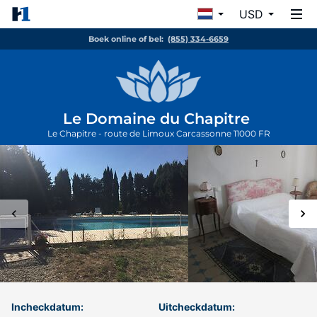
USD
Boek online of bel:
(855) 334-6659
Le Domaine du Chapitre
Le Chapitre - route de Limoux
Carcassonne
11000
FR
Incheckdatum:
Uitcheckdatum: