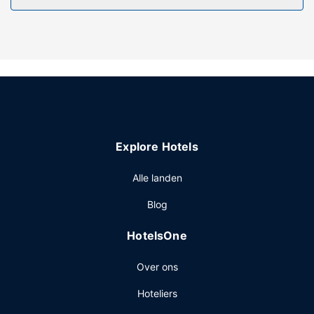
Plezier gegarandeerd dankzij een buitenzwembad of
geniet van het uitzicht vanuit een terras en een tuin. Extra
voorzieningen van deze bed & breakfast zijn een
picknickplaats en barbecues.
Restaurant
Dagelijks kun je van 09.30 uur tot 10.00 uur genieten van
een gratis continentaal ontbijt.
Overige voorzieningen
Explore Hotels
Ter plaatse heb je gratis parkeerplaatsen.
Alle landen
Blog
HotelsOne
Over ons
Hoteliers