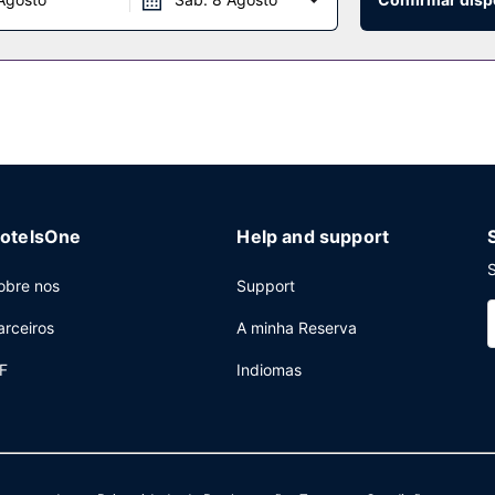
equeno-almoço continental grátis, servido diariamente entre as 9
otelsOne
Help and support
S
obre nos
Support
arceiros
A minha Reserva
F
Indiomas