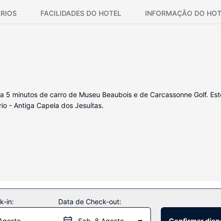
RIOS
FACILIDADES DO HOTEL
INFORMAÇÃO DO HOT
a 5 minutos de carro de Museu Beaubois e de Carcassonne Golf. Este
io - Antiga Capela dos Jesuítas.
 se sinta em casa. Mantenha-se em contacto graças à internet sem f
eza dos quartos é efetuada uma vez por estadia e poderá ainda solic
ncluindo uma piscina exterior, ou aproveite para contemplar soberbas 
rasqueiras.
-in:
Data de Check-out:
Agosto
Sab. 8 Agosto
Confirmar disp