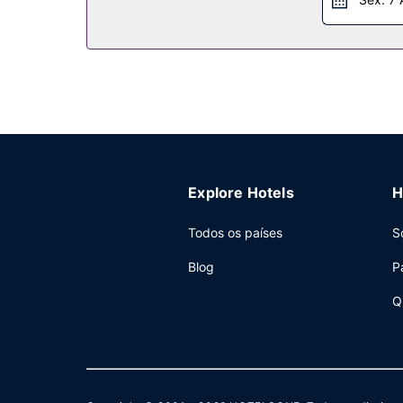
Comece as suas manhãs da melhor forma com um p
Outros serviços
Há estacionamento grátis no local.
Explore Hotels
H
Todos os países
S
Blog
P
Q