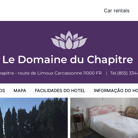
Car rentals
o Hotel
Informação do Hotel
Regulamentos do Hotel
Le Domaine du Chapitre
hapitre - route de Limoux
Carcassonne
11000
FR
Tel.
(855) 334
OS
MAPA
FACILIDADES DO HOTEL
INFORMAÇÃO DO H