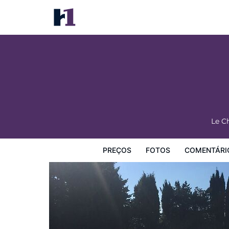
Le Domaine du Chapitre
Preços
Fotos
Comentários
Mapa
Facilidades d
Le C
PREÇOS
FOTOS
COMENTÁRI