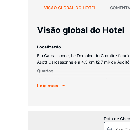
VISÃO GLOBAL DO HOTEL
COMENTÁ
Visão global do Hotel
Localização
Em Carcassonne, Le Domaine du Chapitre ficará 
Asptt Carcassonne e a 4,3 km (2,7 mi) de Auditór
Quartos
Os 4 com decoração personalizada farão com que
Leia mais
de higiene grátis e secadores de cabelo. A limp
desdobráveis/extra (sobretaxa).
Serviço do hotel
Tire partido das várias atividades recreativas, i
inclui também uma área para piqueniques e chur
Data de Check
Restaurante
Sex. 7 