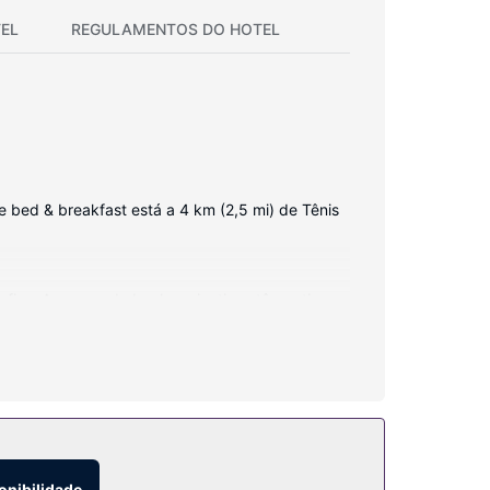
EL
REGULAMENTOS DO HOTEL
 bed & breakfast está a 4 km (2,5 mi) de Tênis
ios. As casas de banho privativas têm artigos
itar berços/camas para crianças grátis e camas
vistas a partir da açoteia e do jardim. O espaço
onibilidade