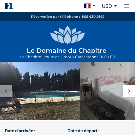
USD
Réservation par téléphone :
866 430 2692
Le Domaine du Chapitre
Le Chapitre - route de Limoux
Carcassonne
11000
FR
Date d'arrivée :
Date de départ :