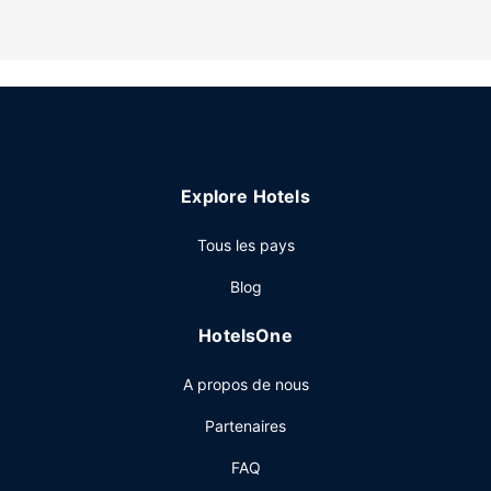
Les services sur place
La détente avant tout ! Profitez des nombreuses options
de loisirs disponibles dans l'hébergement, notamment une
piscine extérieure, ou admirez la vue qui vous est offerte
depuis une terrasse et un jardin. Parmi les services et
équipements offerts par ce bed and breakfast vous
trouvez également une aire de pique-nique et des
Explore Hotels
barbecues.
Restaurant
Tous les pays
Un petit déjeuner continental gratuit est servi tous les jours
Blog
de 09 h 30 à 10 h 00.
Autres services
HotelsOne
Un parking gratuit est disponible dans l'enceinte de
A propos de nous
l'hébergement.
Partenaires
FAQ