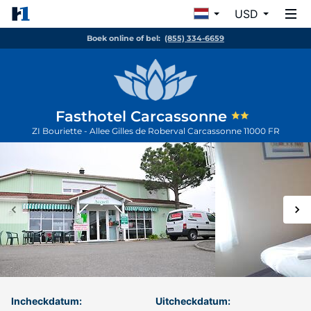
USD
Boek online of bel:
(855) 334-6659
Fasthotel Carcassonne
ZI Bouriette - Allee Gilles de Roberval
Carcassonne
11000
FR
Incheckdatum:
Uitcheckdatum: