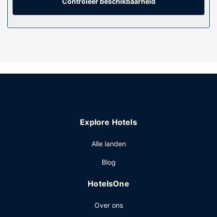
babybed (toeslag) kun je aanvragen.
Controleer beschikbaarheid
Algemene voorziening
De accommodatie heeft een terras en een tuin waar je van
het uitzicht kunt genieten, maar profiteer ook van gratis
wifi. Andere kenmerken van dit hotel zijn hulp bij
uitstapjes/tickets en een bankethal.
Restaurant
Gasten van Fasthotel Carcassonne kunnen genieten van
een deugddoende maaltijd in het restaurant. Sluit je dag af
met een drankje in een bar/lounge. Dagelijks kun je tegen
Explore Hotels
betaling genieten van een lekker continentaal ontbijt, dat
geserveerd wordt van 07.00 uur tot 09.30 uur.
Alle landen
Overige voorzieningen
Blog
Enkele van de voorzieningen zijn een businesscentrum,
een 24-uurs receptie en een lift.
HotelsOne
Over ons