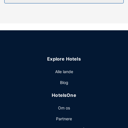
skønne udsigt, og du kan nyde godt af faciliteter, såsom
gratis trådløs internetadgang. Andre faciliteter på dette
hotel inkluderer hjælp med udflugter/billetter og festsal.
Restaurant
Som gæst på Fasthotel Carcassonne har du mulighed for
at nyde et måltid på restauranten. Afslut dagen med en
drink eller to i baren/loungen. Kontinental morgenmad
tilbydes mod gebyr dagligt fra kl. 07.00 til kl. 09.30.
Explore Hotels
Andre faciliteter
Gæsterne har blandt andet adgang til et forretningscenter,
Alle lande
en døgnåben reception og en elevator.
Blog
HotelsOne
Om os
Partnere