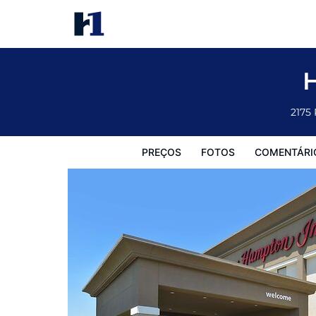
Hampton Inn Carbondale
Preços
Fotos
Comentários
Mapa
Facilidades d
2175
PREÇOS
FOTOS
COMENTÁRI