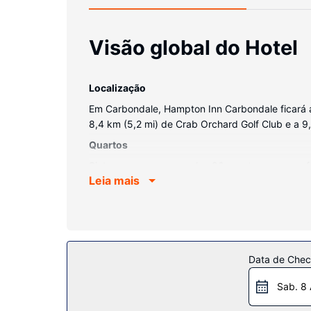
Visão global do Hotel
Localização
Em Carbondale, Hampton Inn Carbondale ficará a 3 
8,4 km (5,2 mi) de Crab Orchard Golf Club e a 
Quartos
Sinta-se em casa num dos 80 quartos, com um fri
Leia mais
alternativa, assista a uma seleção de canais po
secadores de cabelo. As comodidades incluem ai
Serviço do hotel
Não perca as várias opções de lazer e entretenim
facilidades adicionais contam-se Wi-fi grátis, u
Data de Check
Restaurante
Sab. 8
Comece as suas manhãs da melhor forma com um 