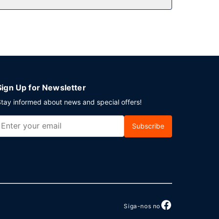
Planeia um evento em Carbondale? Este hotel
tacionamento grátis no local.
Sign Up for Newsletter
tay informed about news and special offers!
Subscribe
Siga-nos no