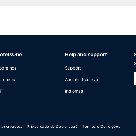
enter aberto 24 horas, Check-in rápido e registo de saída rápido. 
sala de reuniões, com uma área total de 73 metros quadrados. Há es
otelsOne
Help and support
S
obre nos
Support
arceiros
A minha Reserva
F
Indiomas
s reservados.
Privacidade de Declaraçaõ
Termos e Condições