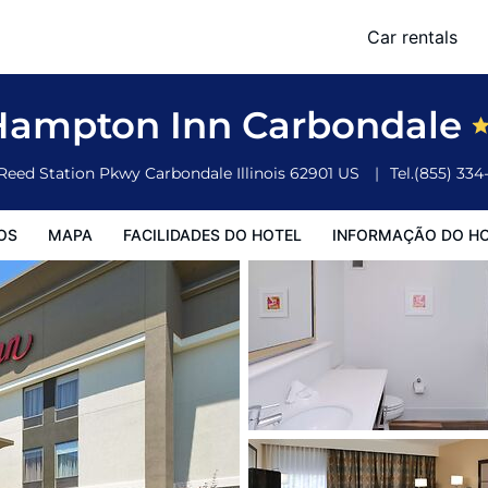
Car rentals
o Hotel
Informação do Hotel
Regulamentos do Hotel
Hampton Inn Carbondale
 Reed Station Pkwy
Carbondale
Illinois
62901
US
Tel.
(855) 334
OS
MAPA
FACILIDADES DO HOTEL
INFORMAÇÃO DO H