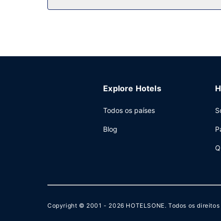
Outros serviços
As principais comodidades incluem um business c
dispõe de uma zona para conferências e de uma 
Explore Hotels
H
Todos os países
S
Blog
P
Q
Copyright © 2001 - 2026
HOTELSONE
. Todos os direito