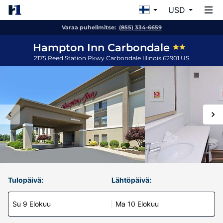
USD
Varaa puhelimitse:
(855) 334-6659
Hampton Inn Carbondale
2175 Reed Station Pkwy
Carbondale
Illinois
62901
US
Tulopäivä:
Lähtöpäivä:
Su 9 Elokuu
Ma 10 Elokuu