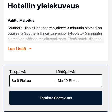
Hotellin yleiskuvaus
Valittu Majoitus
Southern Illinois Healthcare sijaitsee 3 minuutin ajomatkan
päässä ja Southern Illinois University (yliopisto) 5 minuutin
ajomatkan päässä majoituspaikasta. Tämä hotelli sijaitsee
8,4 km:n päässä kohteesta Crab Orchard Golf Club ja 9,7
Lue Lisää
km:n päässä kohteesta Shawnee National Forest.
Huoneet
Kaikkien 80 huoneen varusteluun kuuluu jääkaappi ja LCD-
televisio. Käytössäsi on kaapelikanavat ja ilmainen
Tulopäivä:
Lähtöpäivä:
internetyhteys (langaton ja kiinteä). Huoneissa on oma
Su 9 Elokuu
Ma 10 Elokuu
kylpyhuone, ja sen varusteluun kuuluu suihkun ja
kylpyammeen yhdistelmä, ilmaiset hygieniatuotteet ja
hiustenkuivaaja. Varusteluun kuuluu työpöytä,
mikroaaltouuni ja puhelin (ilmaiset paikallispuhelut).
Tarkista Saatavuus
Kiinteistön miellyttävyys