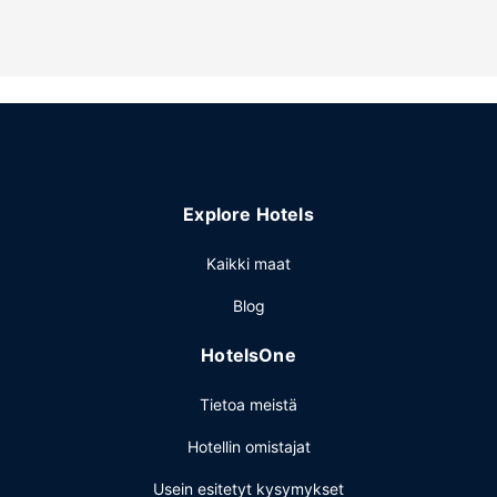
Hotellin tarjoamiin harrastuksiin/mukavuuksiin kuuluu
sisäuima-allas, poreallas ja kuntokeskus. Tämän hotellin
palveluihin kuuluu muun muassa ilmainen langaton
internetyhteys, lahjatavaraliikkeitä/lehtikioskeja ja televisio
yleisissä tiloissa.
Ravintola
Ilmainen buffetaamiainen tarjoillaan päivittäin klo 6.00–
9.00.
Explore Hotels
Muut mukavuudet
Käytössäsi on ympäri vuorokauden auki oleva business
Kaikki maat
center, express-sisäänkirjautuminen ja express-
Blog
uloskirjautuminen. Tämä hotelli tarjoaa asiakkailleen 73
neliömetriä kokoustiloja, joihin kuuluu konferenssitila ja
HotelsOne
kokoushuone. Palveluihin kuuluu ilmainen pysäköinti.
Tietoa meistä
Hotellin omistajat
Usein esitetyt kysymykset