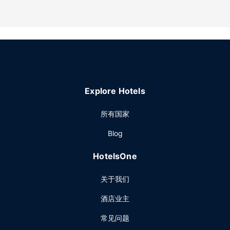
每日 06:00 至 09:00 提供免费的自助早餐。
其他设施
特色服务/设施包括24 小时商务中心、快速入住和快速退房。
计划在卡本代尔举办活动？这家酒店拥有 73 平方米（786 平
方英尺）的空间，包括会议场地和会议室。酒店提供免费自助
停车。
Explore Hotels
所有国家
Blog
HotelsOne
关于我们
酒店业主
常见问题