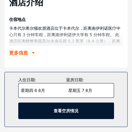
酒店介绍
住宿地点
卡本代尔希尔顿欢朋酒店位于卡本代尔，距离南伊利诺医疗中
心只有 3 分钟车程，距离南伊利诺伊大学有 5 分钟车程。 此
酒店距离螃蟹果园高尔夫俱乐部 5.2 英里（8.4 公里），距离
肖尼国家森林 6 英里（9.7 公里）。
更多信息
客房
有 80 间客房提供冰箱和液晶电视；您定能在旅途中找到家的
舒适。提供免费有线和无线上网，方便您与朋友保持联系；另
提供有线频道，可满足您的娱乐需求。配备淋浴/盆浴组合的私
入住日期:
退房日期:
人浴室提供免费洗浴用品和吹风机。便利设施包括书桌和微波
星期四 6 8月
星期五 7 8月
炉，以及带有免费市内通话的电话。
物业设施
不要错过室内游泳池、热水浴缸和健身中心等众多度假设施。
查看空房情况
此酒店的其他特色包括免费 WiFi、礼品店/报摊和公共区电视。
餐厅