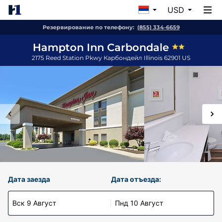
USD
Резервирование по телефону:
(855) 334-6659
Hampton Inn Carbondale
2175 Reed Station Pkwy
Карбондейл
Illinois
62901
US
Дата заезда
Дата отъезда:
Вск 9 Август
Пнд 10 Август