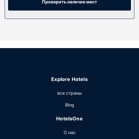
и беспроводной доступ в интернет позволяет всегда
Проверить наличие мест
оставаться на связи. Кроме того, к вашим услугам
кабельное телевидение. Собственные ванные
комнаты, совмещенные душ и ванна. Предоставляются
бесплатные туалетные принадлежности и фен.
Предоставляются следующие удобства и услуги:
письменные столы и микроволновые печи, а также
телефон, с которого можно осуществлять бесплатные
местные звонки.
Особенности объекта
Воспользуйтесь разнообразными возможностями для
Explore Hotels
отдыха и развлечений, такими как крытый бассейн,
джакузи и фитнес-центр. Этот отель предоставляет
все страны
дополнительные услуги и удобства: бесплатный
беспроводной доступ в интернет и магазины
Blog
сувениров/газетные киоски.
HotelsOne
Ресторан
Бесплатный завтрак (шведский стол) предлагается
О нас
ежедневно с 06:00 до 9:00.