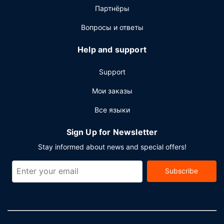
Другие особенности
Партнёры
Для удобства гостей предоставляется следующее:
Вопросы и ответы
круглосуточный бизнес-центр, ускоренная
регистрация при заезде и ускоренная регистрация при
Help and support
отъезде. Если вы планируете деловое или
развлекательное мероприятие, отель предлагает вам
Support
пространство площадью 73 кв. м, на котором
расположены помещение для конференций и
Мои заказы
переговорная комната. Предоставляется бесплатная
Все языки
самостоятельная парковка.
Sign Up for Newsletter
Stay informed about news and special offers!
Subscribe