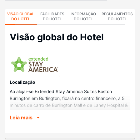
VISÃO GLOBAL
FACILIDADES
INFORMAÇÃO
REGULAMENTOS
DO HOTEL
DO HOTEL
DO HOTEL
DO HOTEL
Visão global do Hotel
Localização
Ao alojar-se Extended Stay America Suites Boston
Burlington em Burlington, ficará no centro financeiro, a 5
minutos de carro de Burlington Mall e de Lahey Hospital &
Medical Center. Este hotel está a 21,8 km (13,5 mi) de TD
Leia mais
Garden.
Quartos
Os 140 quartos climatizados oferecem uma cozinha com