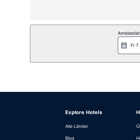
Mikrowellen.
Ausstattung der Anlage
Kostenloses WLAN und ein Verkaufsautomat gehö
Restaurant
Anreiseda
Ein inbegriffenes Frühstück zum Mitnehmen wird
Fr 7
Sonstige Einrichtungen
Zum Angebot gehören ein Express-Check-out, ein 
Service (kostenlos).
Explore Hotels
H
Alle Länder
Ü
Blog
H