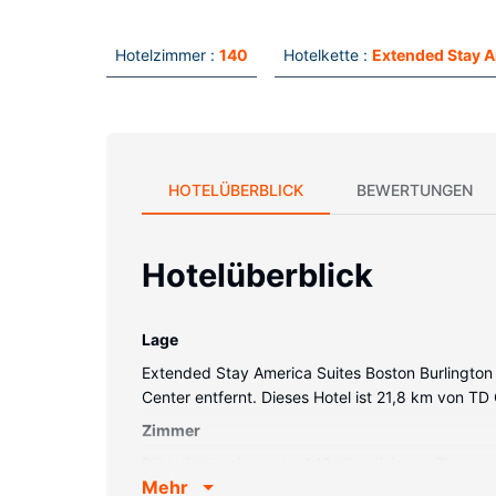
Hotelzimmer :
140
Hotelkette :
Extended Stay A
HOTELÜBERBLICK
BEWERTUNGEN
Hotelüberblick
Lage
Extended Stay America Suites Boston Burlington i
Center entfernt. Dieses Hotel ist 21,8 km von TD
Zimmer
Fühl dich in einem der 140 klimatisierten Zimmer
Mehr
Premium-TV-Sender sehen kannst, und ein WLAN-