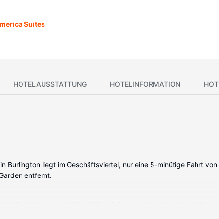
merica Suites
HOTELAUSSTATTUNG
HOTELINFORMATION
HOT
n Burlington liegt im Geschäftsviertel, nur eine 5-minütige Fahrt von
 Garden entfernt.
, die Küchen bieten, die über Kühlschränke und Herdplatte verfügen,
Internetzugang (kostenlos) sind vorhanden. Zur Austattung gehöre