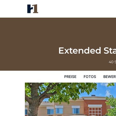
Extended Stay America Suites 
Preise
Fotos
Bewertungen
Karte
Extended St
40 
PREISE
FOTOS
BEWER