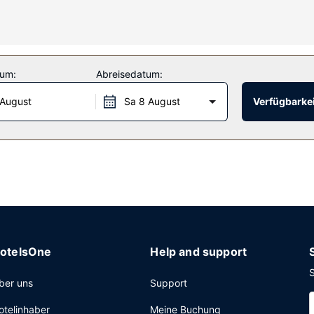
ren zur Austattung.
tum:
Abreisedatum:
 täglich von 06:00 Uhr bis 09:30 Uhr angeboten.
 August
Sa 8 August
Verfügbarkei
Textilreinigungsservice und eine rund um die Uhr besetzte Rezeptio
otelsOne
Help and support
S
ber uns
Support
otelinhaber
Meine Buchung