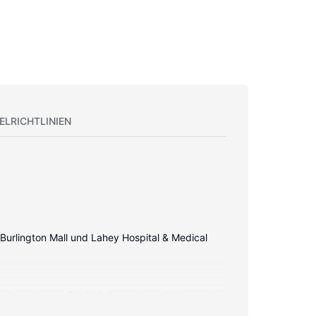
ELRICHTLINIEN
 Burlington Mall und Lahey Hospital & Medical
 wie zu Hause. Flachbildfernseher, mit denen du
n Telefone ebenso wie Schreibtische und