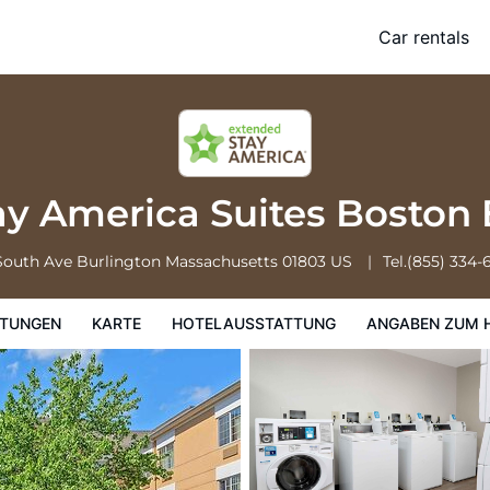
Boston Burlington
Car rentals
Hotelausstattung
Angaben zum Hotel
Hotelrichtlinien
ay America Suites Boston
South Ave
Burlington
Massachusetts
01803
US
Tel.
(855) 334-
TUNGEN
KARTE
HOTELAUSSTATTUNG
ANGABEN ZUM 