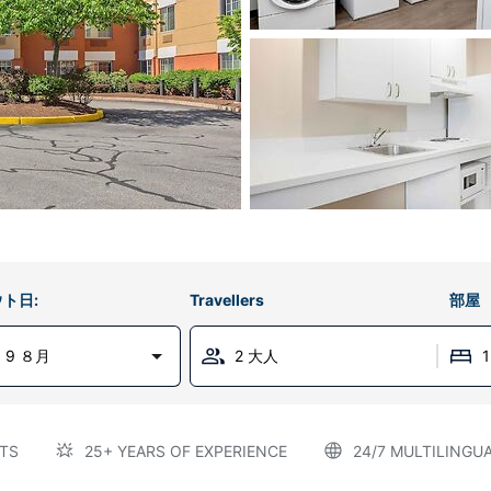
ト日:
Travellers
部屋
 9 ８月
2 大人
TS
25+ YEARS OF EXPERIENCE
24/7 MULTILINGU