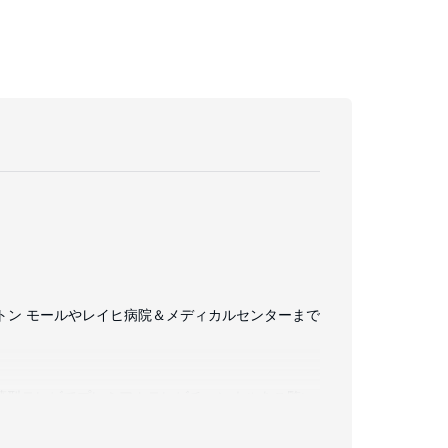
ントン モールやレイヒ病院＆メディカルセンターまで
。薄型テレビでプレミアムテレビチャンネルをご覧い