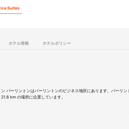
ica Suites
ホテル情報
ホテルポリシー
ストン バーリントンはバーリントンのビジネス地区にあります。バーリ
21.8 km の場所に位置しています。
コンロなどが備わったキッチンがあり、ゆったりおくつろぎいただけます
だけます。電話の他に、デスクや電子レンジもご利用いただけます。