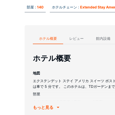
部屋 :
140
ホテルチェーン :
Extended Stay Amer
ホテル概要
レビュー
館内設備
ホテル概要
地図
エクステンデット ステイ アメリカ スイーツ ボ
は車で 5 分です。 このホテルは、TDガーデンまで 
部屋
全 140 室ある冷房完備の客室には、冷蔵庫、
もっと見る
ただけるほか、WiFi (無料)などもご利用いた