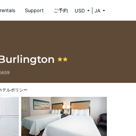
rentals
Support
ご予約
USD
JA
 Burlington
-6659
ホテルポリシー