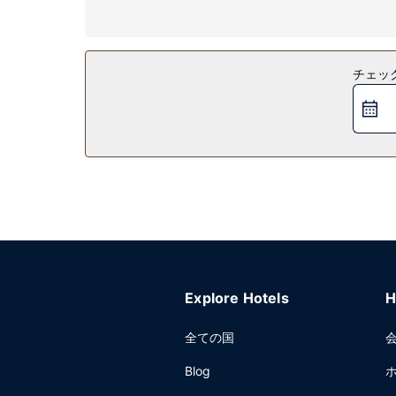
施設
便利なWiFi (無料)、自動販売機などをご利用いた
レストラン
チェッ
無料の朝食のテイクアウトを毎日、6:00 ～ 9:3
その他の施設
エクスプレス チェックアウト、ドライクリーニング 
っています。
Explore Hotels
H
全ての国
Blog