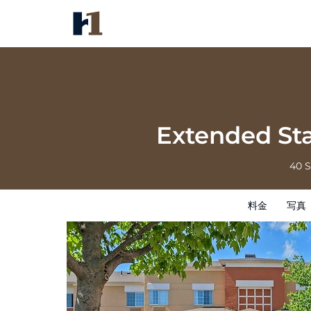
Extended Stay America Suites 
料金
写真
レビュー
地図
館内設備
Extended St
40 
料金
写真