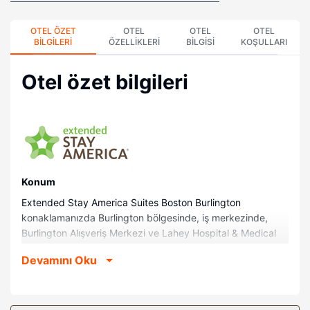
OTEL ÖZET
OTEL
OTEL
OTEL
BILGILERI
ÖZELLIKLERI
BILGISI
KOŞULLARI
Otel özet bilgileri
Konum
Extended Stay America Suites Boston Burlington
konaklamanızda Burlington bölgesinde, iş merkezinde,
Burlington Alışveriş Merkezi ve Lahey Hospital & Medical
Center ile 5 dakika sürüş mesafesinde olacaksınız. Bu otel
Devamını Oku
TD Bahçesi ile 21,8 km (13,5 mi) mesafede.
Odalar
Misafirlerimizin konforu ve rahatı için 140 klimalı odada