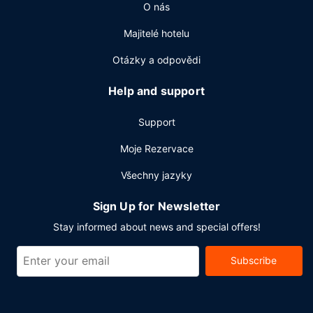
O nás
provozem, čistírna oděvů a recepce s nepřetržitým
provozem. Hodláte uspořádat obchodní nebo
Majitelé hotelu
společenskou akci? V tomto hotelu můžete využít
2
konferenční prostory o velikosti 218 m
(mj. konferenční
Otázky a odpovědi
prostory a 6 zasedací místnosti). Přímo v areálu je hostům
k dispozici samostatné parkování zdarma.
Help and support
Support
Moje Rezervace
Všechny jazyky
Sign Up for Newsletter
Stay informed about news and special offers!
Subscribe