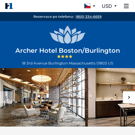
USD
Rezervace po telefonu:
(855) 334-6659
Archer Hotel Boston/Burlington
18 3rd Avenue
Burlington
Massachusetts
01803
US