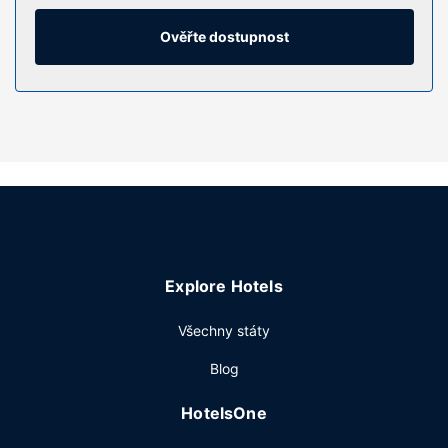
a televize, která nabízí kabelové kanály, dobrou zábavu.
Soukromé koupelny nabízí vybavení, jehož součástí jsou
Ověřte dostupnost
značkové toaletní potřeby a vysoušeč vlasů.
Vybavení nemovitosti
Můžete využít širokou nabídku rekreačních zařízení, mezi
něž patří mimo jiné krytý bazén a fitness centrum s
nepřetržitým provozem. Tento hotel dále nabízí:
bezdrátový internet zdarma, rozšířené recepční služby a
prodej novin a dárkových předmětů.
Restaurace
Restaurace AKB, a hotel bar má bar nebo salonek a
Explore Hotels
podává se zde americká kuchyně. Můžete však také
zůstat v pohodlí svého pokoje a využít pokojovou službu s
Všechny státy
omezeným provozem. Za malý příplatek budete zváni na
kompletní snídani, která se podává ve všední dny od 6:30
Blog
do 10:00 a o víkendu od 7:00 do 11:00.
Další vybavení
HotelsOne
Hostům jsou k dispozici business centrum s nepřetržitým