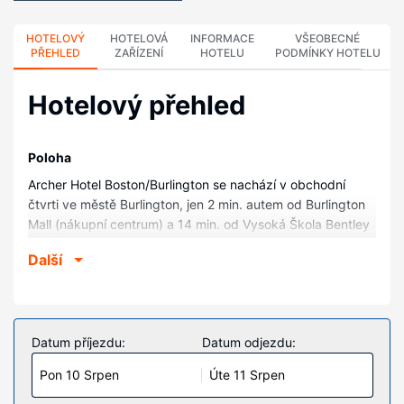
HOTELOVÝ
HOTELOVÁ
INFORMACE
VŠEOBECNÉ
PŘEHLED
ZAŘÍZENÍ
HOTELU
PODMÍNKY HOTELU
Hotelový přehled
Poloha
Archer Hotel Boston/Burlington se nachází v obchodní
čtvrti ve městě Burlington, jen 2 min. autem od Burlington
Mall (nákupní centrum) a 14 min. od Vysoká Škola Bentley
College. Tento hotel se nachází 14,8 km od Univerzita
Další
Tufts University a 15,8 km od Rybník Walden Pond.
Pokoje
V jednom z 147 pokojů, k jejichž vybavení patří
espressovač a LCD televize, se budete cítit jako doma. Na
Datum příjezdu:
Datum odjezdu:
posteli je připravena polstrovaná matrace, prošívané
Pon 10 Srpen
Úte 11 Srpen
přikrývky z prachového peří a značkové italské povlečení.
Bezdrátový internet zdarma vám zajistí spojení se světem