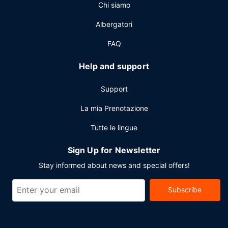
Chi siamo
un pratico servizio di lavanderia e lavaggio a secco e una
reception aperta 24 ore su 24. Stai pianificando un evento
Albergatori
a Burlington? Presso un hotel avrai a disposizione 218
metri quadrati di spazio con un'area per conferenze e 6
FAQ
sale riunioni. Il un parcheggio gratuito è disponibile in loco.
Help and support
Support
La mia Prenotazione
Tutte le lingue
Sign Up for Newsletter
Stay informed about news and special offers!
Subscribe