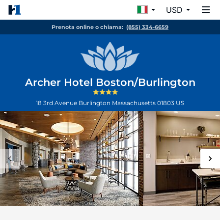
USD
Prenota online o chiama:
(855) 334-6659
Archer Hotel Boston/Burlington
18 3rd Avenue
Burlington
Massachusetts
01803
US