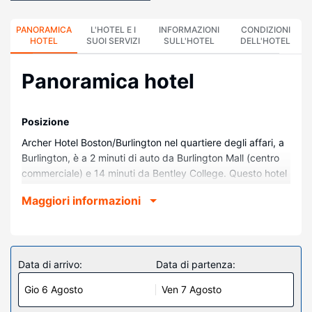
PANORAMICA
L'HOTEL E I
INFORMAZIONI
CONDIZIONI
HOTEL
SUOI SERVIZI
SULL'HOTEL
DELL'HOTEL
Panoramica hotel
Posizione
Archer Hotel Boston/Burlington nel quartiere degli affari, a
Burlington, è a 2 minuti di auto da Burlington Mall (centro
commerciale) e 14 minuti da Bentley College. Questo hotel
si trova a 14,8 km da Università di Tufts e 15,8 km da
Maggiori informazioni
Walden Pond.
Camere
Rilassati in una delle 147 camere della struttura, complete
di macchina per caffè espresso e TV LCD. Riposati su un
Data di arrivo:
Data di partenza:
comodo letto con materasso a doppio strato, completo di
Gio 6 Agosto
Ven 7 Agosto
copriletto in piuma e lenzuola Frette. Il Wi-Fi gratuito ti
consente di restare in contatto con il mondo, mentre la TV