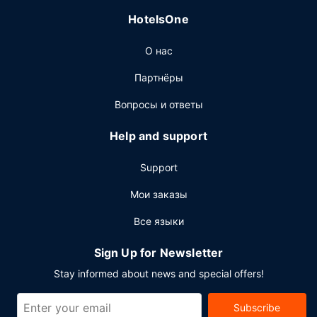
Попробуйте американская кухня в ресторане AKB, a
HotelsOne
hotel bar. В этом ресторане также есть бар/лаунж.
Тем, кому не хочется покидать свой номер,
О нас
предлагается обслуживание номеров (по расписанию).
За отдельную плату предлагается завтрак (полный): по
Партнёры
будним дням с 6:30 до 10:00, по выходным дням с
7:00 до 11:00.
Вопросы и ответы
Другие особенности
Help and support
Для удобства гостей предоставляется следующее:
круглосуточный бизнес-центр, химчистка или
Support
прачечная и круглосуточная работа стойки
регистрации. Если вы планируете деловое или
Мои заказы
развлекательное мероприятие, отель предлагает вам
Все языки
пространство площадью 218 кв. м, на котором
расположены помещение для конференций и 6
Sign Up for Newsletter
комнат(ы) для переговоров. Предоставляется
бесплатная самостоятельная парковка.
Stay informed about news and special offers!
Subscribe