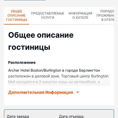
ОБЩЕЕ
ПОРЯДОК
ПРЕДОСТАВЛЯЕМЫЕ
ИНФОРМАЦИЯ
ОПИСАНИЕ
ПРОЖИВАНИ
УСЛУГИ
О ХОТЕЛЕ
ГОСТИНИЦЫ
В ОТЕЛЕ
Общее описание
гостиницы
Pасположение
Archer Hotel Boston/Burlington в городе Берлингтон
расположен в деловой зоне. Торговый центр Burlington
Mall находится в 2 минутах езды на автомобиле, а
Колледж Bentley — в 14 минутах езды. Отель —
Дополнительная Информация
вариант с прекрасным расположением: Университет
Tufts находится в 14,8 км, Пруд Walden Pond — в 15,8
км от него.
Номера
Дата заезда
Дата отъезда: