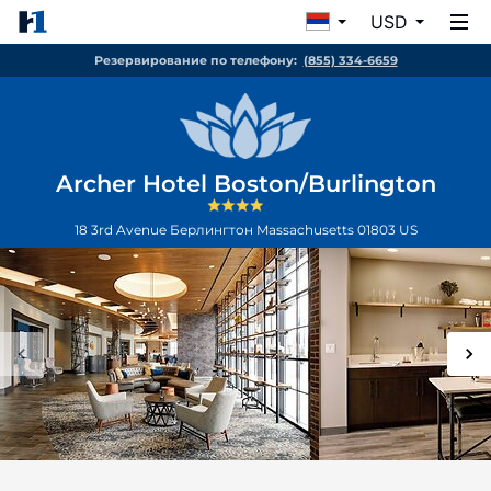
USD
Резервирование по телефону:
(855) 334-6659
Archer Hotel Boston/Burlington
18 3rd Avenue
Берлингтон
Massachusetts
01803
US