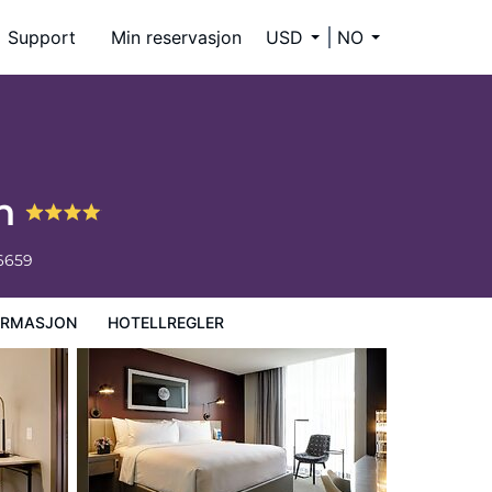
Support
Min reservasjon
USD
NO
on
6659
ORMASJON
HOTELLREGLER