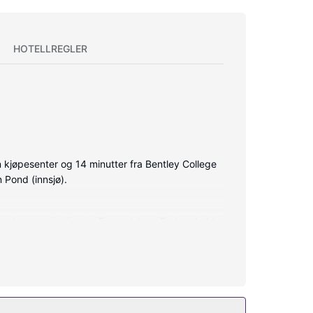
HOTELLREGLER
ton kjøpesenter og 14 minutter fra Bentley College
n Pond (innsjø).
dyner og italienske Frette-laken. Du kan holde
med designertoalettartikler og hårføner.
nkludert), concierge-tjenester og