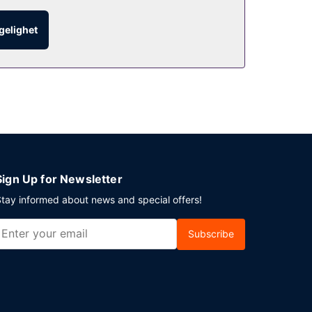
av romservice (på fastsatte tidspunkter).
ngelighet
.
n. Planlegger du en event i Burlington? Som en av
 og 6 møterom. Gjestene tilbys ubetjent parkering
Sign Up for Newsletter
tay informed about news and special offers!
Subscribe