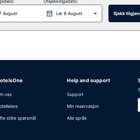
gsdato:
Utsjekkingsdato:
en restaurant med en bar/lounge, eller bli på rommet og benytt deg 
7 August
Lør 8 August
Sjekk tilgje
00 på hverdagene og fra kl. 07.00 til kl. 11.00 i helgene, mot et tillegg
forretningssenter, renseri-/vaskeritjenester og en døgnåpen resepsjo
onferanserom på opp til 218 kvadratmeter, blant annet konferanserom
otelsOne
Help and support
S
m oss
Support
otelleiere
Min reservasjon
fte stilte spørsmål
Alle språk