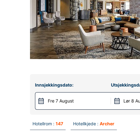
Innsjekkingsdato:
Utsjekkingsd
Fre 7 August
Lør 8 A
Hotellrom :
147
Hotellkjede :
Archer