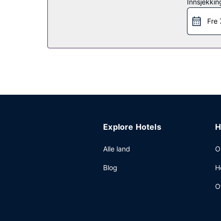
Restaurant
Innsjekkin
Smak på amerikanske retter på AKB, a hotel bar, 
Fre 
Komplett frokost serveres fra kl. 06.30 til kl. 10.
Andre fasiliteter
Gjester har tilgang til blant annet et døgnåpent 
dette hotellet sine gjester tilbys du møte- og k
(inkludert) på stedet.
Explore Hotels
H
Alle land
O
Blog
H
O