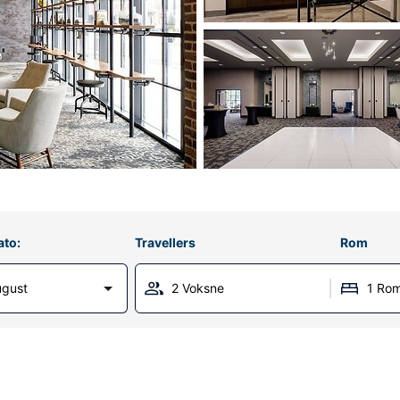
ato:
Travellers
Rom
ugust
2 Voksne
1 Ro