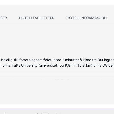
SER
HOTELLFASILITETER
HOTELLINFORMASJON
 beleilig til i forretningsområdet, bare 2 minutter å kjøre fra Burling
km) unna Tufts University (universitet) og 9,8 mi (15,8 km) unna Walde
e, som har espressomaskin og LCD-TV. Sengen har overmadrass, dun
og underholdningen er sikret med kabel-TV. Rommene har privat bad 
g og et døgnåpent treningssenter. Dette hotellet tilbyr også wi-fi (i