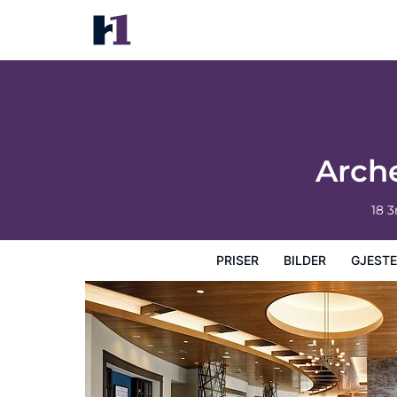
Archer Hotel Boston/Burlington
Priser
Bilder
Gjesteanmeldelser
Kart
Hotellfasil
Arch
18 
PRISER
BILDER
GJEST