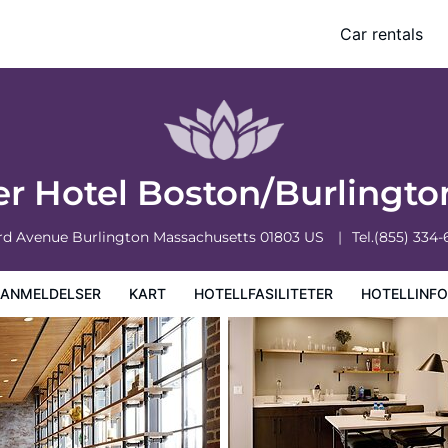
Car rentals
iteter
Hotellinformasjon
Hotellregler
er Hotel Boston/Burlingt
3rd Avenue
Burlington
Massachusetts
01803
US
Tel.
(855) 334-
EANMELDELSER
KART
HOTELLFASILITETER
HOTELLINF