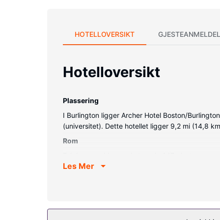
HOTELLOVERSIKT
GJESTEANMELDEL
Hotelloversikt
Plassering
I Burlington ligger Archer Hotel Boston/Burlington
(universitet). Dette hotellet ligger 9,2 mi (14,8 
Rom
Føl deg som hjemme i et av de 147 gjesterommen
Les Mer
deg oppdatert med wi-fi (inkludert) på rommet, 
Fasiliteter på eiendommen
Nyt rekreasjonsfasiliteter som et innendørsbassen
gavebutikk/kiosk.