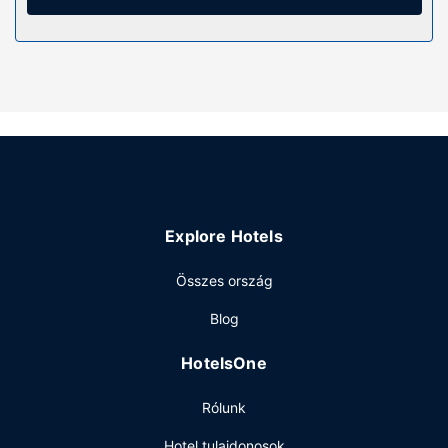
Lazuljon el, és enegedje, hogy testét, lelkét kényeztessék
a teljes körű szolgáltatást nyújtó wellnessfürdőben, ahol
masszázs várja a pihenni vágyókat.
Étterem
Ha megéheznél, a hotel számos étkezési lehetőséget
biztosít a 2 étterem és a kávézó egyikében. Zárd a napot
egy frissítő itallal a bár/társalgó kínálatából. Svédasztalos
kínálat reggeli felár ellenében elérhető naponta reggeli
7:30 és 10:30 között.
Explore Hotels
Egyéb felszereltség
A szálláshelyen 24 órában nyitva tartó recepció és
Összes ország
ruhatisztító létesítmények is igénybe vehető. Az autóval
Blog
érkező vendégek számára ingyenes egyéni parkolás
biztosított a helyszínen.
HotelsOne
Rólunk
Hotel tulajdonosok