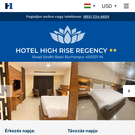
USD
Foglaljon online vagy telefonon
(855) 334-6659
HOTEL HIGH RISE REGENCY
Road Sindhi Basti
Burhanpur
450331
IN
Érkezés napja:
Távozás napja: