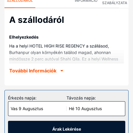
SZÁLLODÁRÓL
INFORMÁCIÓ
SZABÁLYZATA
A szállodáról
Elhelyezkedés
Ha a helyi HOTEL HIGH RISE REGENCY a szállásod,
Burhanpur olyan környékén találod magad, ahonnan
mindössze 2 perc autóval Shahi Qila. Ez a helyi Wellness
hotel kb. 24,9 km-re található Asirgarhi erőd helyszínétől.
További Információk
Szobák
Helyezze magát kényelembe a(z) 55 légkondicionált
szoba egyikében. Kapcsolatban maradhat barátaival,
családtagjaival, vagy éppen üzleti ügyeit intézheti, hiszen
Érkezés napja:
Távozás napja:
a szobákban ingyenes vezeték nélküli internet-hozzáférés
Vas 9 Augusztus
Hé 10 Augusztus
is elérhető. A kényelmi felszerelések és szolgáltatások
közé tartozik telefon és ingyenes újságok, illetve takarítás
naponta.
Árak Lekérése
Az ingatlanhoz tartozó felszereltség