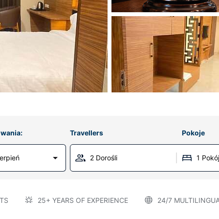
wania:
Travellers
Pokoje
erpień
2 Dorośli
1 Pokó
TS
25+ YEARS OF EXPERIENCE
24/7 MULTILINGU