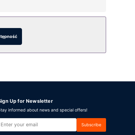
arnię. Zrelaksuj się po całym dniu w
stępność
zielne.
Sign Up for Newsletter
tay informed about news and special offers!
Subscribe