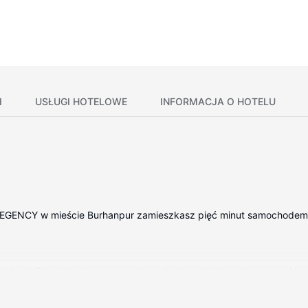
I
USŁUGI HOTELOWE
INFORMACJA O HOTELU
GENCY w mieście Burhanpur zamieszkasz pięć minut samochodem od te
okojach. Bezpłatny bezprzewodowy dostęp do internetu zapewni łą
codziennie.