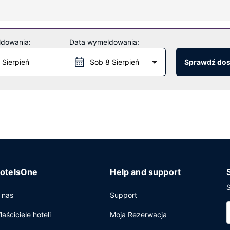
ldowania:
Data wymeldowania:
miejsc, w których możesz coś zjeść, na przykład 2 restauracje i kawi
etu jest podawane codziennie od 7:30 do 10:30 za opłatą.
 Sierpień
Sob 8 Sierpień
Sprawdź do
i pralnia. Udogodnienia na miejscu to bezpłatne parkowanie samod
otelsOne
Help and support
S
 nas
Support
łaściciele hoteli
Moja Rezerwacja