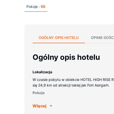
Pokoje :
55
OGÓLNY OPIS HOTELU
OPINIE GOŚC
Ogólny opis hotelu
Lokalizacja
W czasie pobytu w obiekcie HOTEL HIGH RISE RE
się 24,9 km od atrakcji takiej jak Fort Asirgarh.
Pokoje
Poczuj się jak w domu w 55 klimatyzowanych p
Więcej
telefon i bezpłatne czasopisma oraz sprzątanie 
Udogodnienia w obiekcie