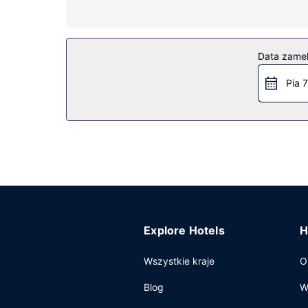
Zrelaksuj się w spa, które oferuje masaż.
Restauracja
Data zame
W obiekcie takim jak hotel możesz znaleźć wiele 
barze/salonie klubowym. Śniadanie w formie buf
Pia 7
Pozostałe udogodnienia
Udogodnienia biznesowe to recepcja całodobowa 
Explore Hotels
H
Wszystkie kraje
O
Blog
W