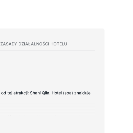
ZASADY DZIAŁALNOŚCI HOTELU
j atrakcji: Shahi Qila. Hotel (spa) znajduje
czność ze światem. Udogodnienia obejmują