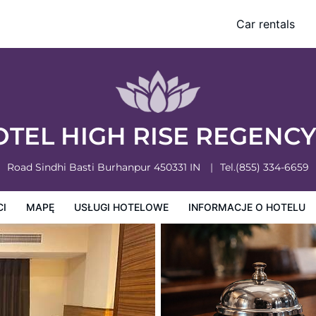
Car rentals
owe
Informacje o hotelu
Zasady działalności hotelu
TEL HIGH RISE REGENC
Road Sindhi Basti
Burhanpur
450331
IN
Tel.
(855) 334-6659
CI
MAPĘ
USŁUGI HOTELOWE
INFORMACJE O HOTELU