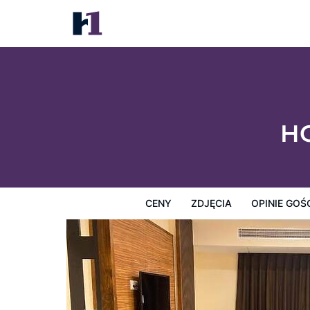
HOTEL HIGH RISE REGENCY
Ceny
Zdjęcia
Opinie Gości
Mapę
Usługi Hotel
HO
CENY
ZDJĘCIA
OPINIE GOŚ