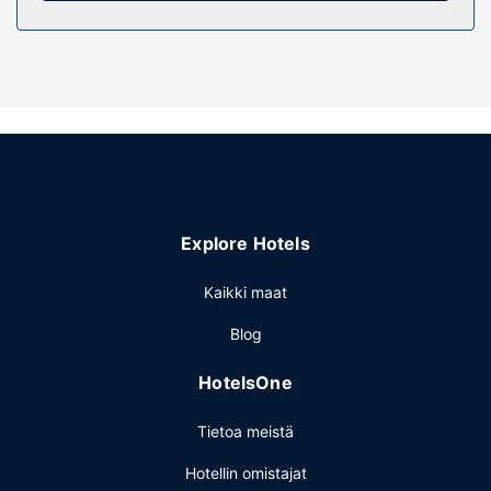
Nauti tämän hotellin monista ruokailupaikoista, joihin
kuuluu 2 ravintolaa ja kahvila. Päätä päiväsi nauttimalla
muutama drinkki baarissa. Maksullinen buffetaamiainen
tarjotaan päivittäin klo 7.30–10.30.
Muut mukavuudet
Käytössäsi on ympäri vuorokauden auki oleva vastaanotto
ja pyykinpesutilat. Palveluihin kuuluu ilmainen pysäköinti.
Explore Hotels
Kaikki maat
Blog
HotelsOne
Tietoa meistä
Hotellin omistajat