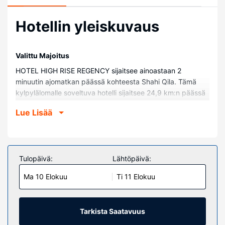
Hotellin yleiskuvaus
Valittu Majoitus
HOTEL HIGH RISE REGENCY sijaitsee ainoastaan 2
minuutin ajomatkan päässä kohteesta Shahi Qila. Tämä
kylpylälomalle soveltuva hotelli sijaitsee 24,9 km:n päässä
kohteesta Asirgarh Fort.
Lue Lisää
Huoneet
Kaikkien 55 huoneen mukavuuksiin kuuluu ilmastointi.
Ilmainen langaton internetyhteys pitää sinut yhteydessä
verkkoon. Huone siivotaan päivittäin. Huoneissa on puhelin
Tulopäivä:
Lähtöpäivä:
ja ilmaiset sanomalehdet.
Ma 10 Elokuu
Ti 11 Elokuu
Kiinteistön miellyttävyys
Täyden palvelun kylpylässä voit rentoutua muun muassa
hieronnassa.
Tarkista Saatavuus
Ravintola