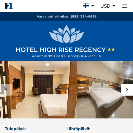
USD
Varaa puhelimitse:
(855) 334-6659
HOTEL HIGH RISE REGENCY
Road Sindhi Basti
Burhanpur
450331
IN
Tulopäivä:
Lähtöpäivä: