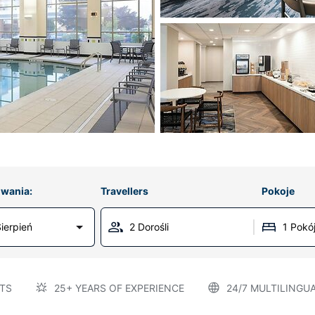
wania:
Travellers
Pokoje
ierpień
2 Dorośli
1 Pokó
TS
25+ YEARS OF EXPERIENCE
24/7 MULTILINGU