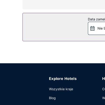
Udogodnienia obejmują sejfy i biurka oraz telefo
Udogodnienia w obiekcie
Dostępne udogodnienia rekreacyjne to basen kryt
Data zame
bezprzewodowy dostęp do internetu, obsługa por
Nie 
Restauracja
Bezpłatne śniadanie kontynentalne jest serwow
Pozostałe udogodnienia
Udogodnienia biznesowe to bezpłatny przewodo
spotkanie w mieście Buffalo, hotel oferuje pomi
Bezpłatne udogodnienia to transport z lotniska i 
Explore Hotels
H
Wszystkie kraje
O
Blog
W