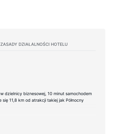
ZASADY DZIAŁALNOŚCI HOTELU
sz w dzielnicy biznesowej, 10 minut samochodem
się 11,8 km od atrakcji takiej jak Północny
owy dostęp do internetu zapewni łączność ze
bory toaletowe i suszarki do włosów.