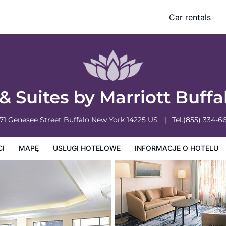
irport
Car rentals
owe
Informacje o hotelu
Zasady działalności hotelu
 & Suites by Marriott Buff
71 Genesee Street
Buffalo
New York
14225
US
Tel.
(855) 334-6
CI
MAPĘ
USŁUGI HOTELOWE
INFORMACJE O HOTELU