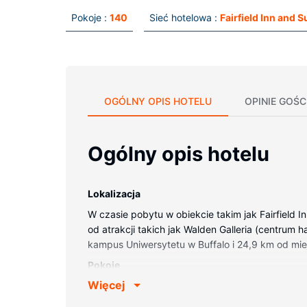
Pokoje :
140
Sieć hotelowa :
Fairfield Inn and S
OGÓLNY OPIS HOTELU
OPINIE GOŚC
Ogólny opis hotelu
Lokalizacja
W czasie pobytu w obiekcie takim jak Fairfield 
od atrakcji takich jak Walden Galleria (centrum 
kampus Uniwersytetu w Buffalo i 24,9 km od miej
Pokoje
Więcej
Poczuj się jak w domu w 140 pokojach, których
światem, a telewizja satelitarna — rozrywkę. Pr