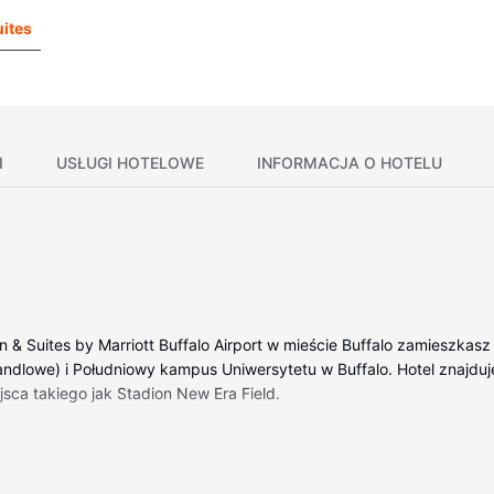
uites
I
USŁUGI HOTELOWE
INFORMACJA O HOTELU
Inn & Suites by Marriott Buffalo Airport w mieście Buffalo zamieszka
handlowe) i Południowy kampus Uniwersytetu w Buffalo. Hotel znajduje 
sca takiego jak Stadion New Era Field.
 wyposażenie to telewizor LCD. Bezpłatny przewodowy i bezprzewod
ywatna łazienka — wyposażenie: wanny lub prysznice, bezpłatne przy