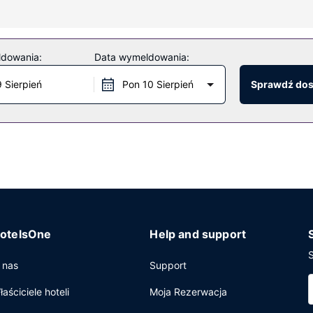
n (bezpłatne połączenia telefoniczne miejscowe).
y, jacuzzi oraz całodobowe centrum fitness. Ten hotel oferuje równ
ldowania:
Data wymeldowania:
tierska i sklepy z pamiątkami i czasopismami.
9 Sierpień
Pon 10 Sierpień
Sprawdź do
ane w dni powszednie od 6 do 9, a w weekendy od 7 do 10.
wy dostęp do internetu, całodobowe centrum biznesowe oraz ekspr
eszczenia konferencyjne oraz sale konferencyjne o łącznej powierzc
na lotnisko (całą dobę).
otelsOne
Help and support
S
 nas
Support
łaściciele hoteli
Moja Rezerwacja