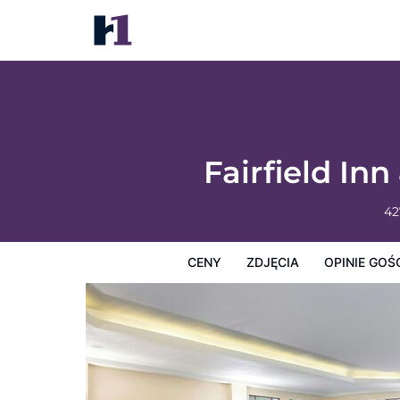
Fairfield Inn & Suites by Marriott Buffalo A
Ceny
Zdjęcia
Opinie Gości
Mapę
Usługi Hotel
Fairfield Inn
42
CENY
ZDJĘCIA
OPINIE GOŚ