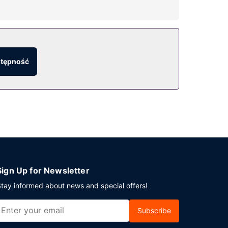
ież udogodnienia takie jak bezpłatny
stępność
esowe wymeldowanie. Jeżeli planujesz
hni 146 m kw. (1572 stopy kwadratowe).
Sign Up for Newsletter
tay informed about news and special offers!
Subscribe