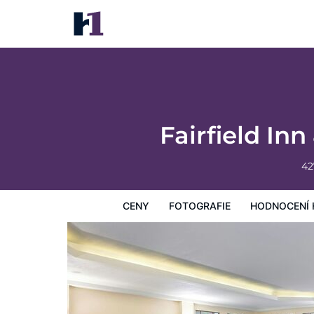
Fairfield Inn & Suites by Marriott Buffalo A
Ceny
Fotografie
Hodnocení hostů
Mapa
Hotelo
Fairfield Inn
42
CENY
FOTOGRAFIE
HODNOCENÍ 