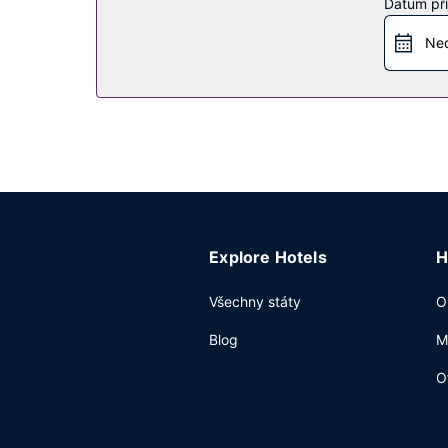
Datum pří
Restaurace
Ned
Ve všední dny od 6:00 do 9:00 a o víkendu od 7:
Další vybavení
Hostům jsou k dispozici pevné připojení k inter
obchodní nebo společenskou akci? V tomto hotelu
zdarma poskytována tato dopravní služba: kyvadl
Explore Hotels
H
Všechny státy
O
Blog
M
O