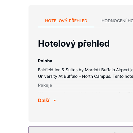
HOTELOVÝ PŘEHLED
HODNOCENÍ H
Hotelový přehled
Poloha
Fairfield Inn & Suites by Marriott Buffalo Airpo
University At Buffalo – North Campus. Tento hot
Pokoje
V jednom z 140 pokojů, k jejichž vybavení patří L
Další
světem a televize, která nabízí satelitní kanály
vysoušeč vlasů. Další užitečné vybavení a služby
Vybavení nemovitosti
Můžete využít širokou nabídku rekreačních zaříze
také bezdrátový internet zdarma, rozšířené rec