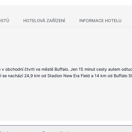
OSTŮ
HOTELOVÁ ZAŘÍZENÍ
INFORMACE HOTELU
rt je v obchodní čtvrti ve městě Buffalo. Jen 15 minut cesty autem od
el se nachází 24,9 km od Stadion New Era Field a 14 km od Buffalo St
CD televize, se budete cítit jako doma. Bezplatné bezdrátové i pevné 
, dobrou zábavu. Soukromé koupelny nabízí vybavení, jehož součástí j
: vestavěný trezor, psací stůl a telefon (místními hovory zdarma).
ní, mezi něž patří mimo jiné krytý bazén, vířivka a fitness centrum
epční služby a prodej novin a dárkových předmětů.