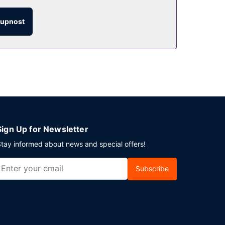
tupnost
dhlášení při odjezdu. Hodláte uspořádat
nční prostory a zasedací místnosti). Hostům je
Sign Up for Newsletter
tay informed about news and special offers!
Subscribe