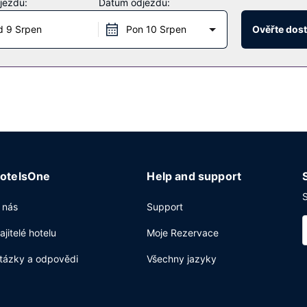
jezdu:
Datum odjezdu:
 9 Srpen
Pon 10 Srpen
Ověřte dos
00 do 10:00 budete zváni na kontinentální snídani zdarma.
netu zdarma, business centrum s nepřetržitým provozem a expresní o
2
 můžete využít konferenční prostory o velikosti 146 m
(mj. konfere
ová doprava z a na letiště (k dispozici nonstop).
otelsOne
Help and support
S
 nás
Support
ajitelé hotelu
Moje Rezervace
tázky a odpovědi
Všechny jazyky