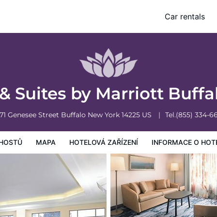
irport
Car rentals
vá zařízení
Informace o hotelu
Všeobecné podmínky hotelu
 & Suites by Marriott Buff
71 Genesee Street
Buffalo
New York
14225
US
Tel.
(855) 334-6
HOSTŮ
MAPA
HOTELOVÁ ZAŘÍZENÍ
INFORMACE O HOT