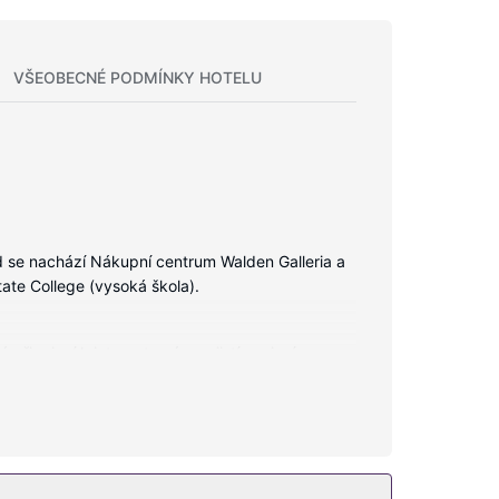
VŠEOBECNÉ PODMÍNKY HOTELU
tud se nachází Nákupní centrum Walden Galleria a
ate College (vysoká škola).
připojení k internetu vám zajistí spojení se
sou vana či sprcha, toaletní potřeby zdarma a
 s nepřetržitým provozem. Součástí vybavení jsou