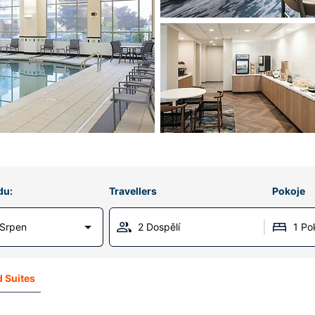
du:
Travellers
Pokoje
 Srpen
2 Dospělí
1 Po
d Suites