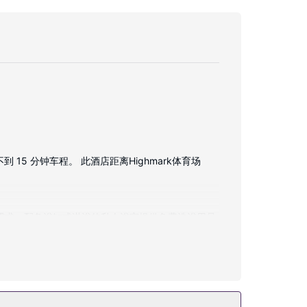
到 15 分钟车程。 此酒店距离Highmark体育场
乐需求。配备浴缸或淋浴的私人浴室提供免费洗浴用品
/报摊。