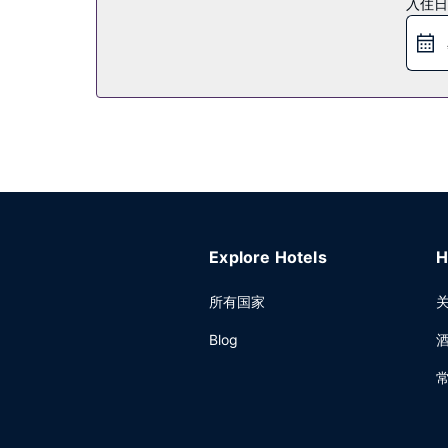
入住日
免费欧式早餐供应时间为：周一至周五 06:00 至 09:00
其他设施
特色服务/设施包括免费高速有线上网、24 小时商务
24 小时往返机场班车是免费的。
Explore Hotels
H
所有国家
Blog