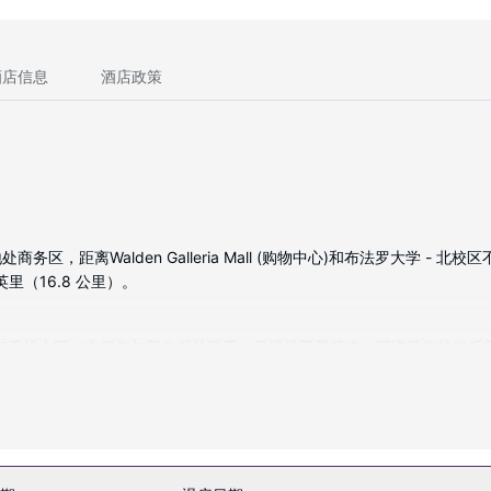
酒店信息
酒店政策
离Walden Galleria Mall (购物中心)和布法罗大学 - 北校区不
 英里（16.8 公里）。
有线和无线上网，方便您与朋友保持联系；另提供卫星频道，可满足您的娱
免费市内通话的电话。
身中心等度假设施。此酒店的其他设施包括免费 WiFi、礼宾服务和礼品店