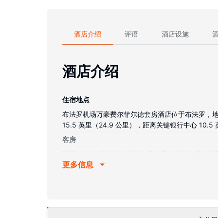
酒店介绍
评语
酒店设施
酒店介绍
住宿地点
布法罗机场万豪费尔菲尔德套房酒店位于布法罗，地处商务区，距
15.5 英里（24.9 公里），距离关键银行中心 10.5
客房
酒店有 140 间客房，提供液晶电视。提供免费
更多信息
和吹风机。便利设施包括保险箱和书桌，以及带有
物业设施
一定要享受一下室内游泳池、热水浴缸和24 小时健
餐厅