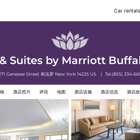
irport
Car rentals
息
酒店政策
 & Suites by Marriott Buff
271 Genesee Street
布法罗
New York
14225
US
Tel.
(855) 334-66
格
酒店照片
评语
地图
酒店设施
酒店信息
酒店政