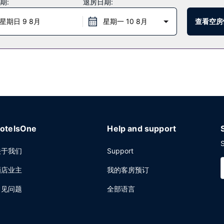
期:
退房日期:
，周末 07:00 至 10:00。
星期日 9 8月
星期一 10 8月
查看空房
中心和快速退房。计划在布法罗举办活动？这家酒店拥有 146 平方米（1
otelsOne
Help and support
S
关于我们
Support
酒店业主
我的客房预订
常见问题
全部语言