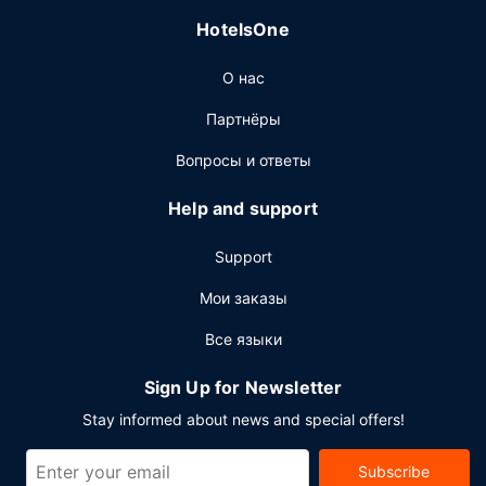
Ресторан
HotelsOne
Предлагается бесплатный завтрак (континентальный):
по будним дням с 6:00 до 9:00, по выходным дням с
О нас
7:00 до 10:00.
Другие особенности
Партнёры
Для удобства гостей предоставляется следующее:
Вопросы и ответы
бесплатный (проводной) доступ в интернет,
круглосуточный бизнес-центр и ускоренная
Help and support
регистрация при отъезде. Если вы планируете деловое
или развлекательное мероприятие, отель предлагает
Support
вам пространство площадью 146 кв. м, на котором
расположены помещение для конференций и
Мои заказы
переговорные комнаты. Трансфер из аэропорта и
Все языки
обратно (круглосуточно) предоставляется бесплатно.
Sign Up for Newsletter
Stay informed about news and special offers!
Subscribe