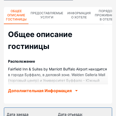
ОБЩЕЕ
ПОРЯДОК
ПРЕДОСТАВЛЯЕМЫЕ
ИНФОРМАЦИЯ
ОПИСАНИЕ
ПРОЖИВАНИ
УСЛУГИ
О ХОТЕЛЕ
ГОСТИНИЦЫ
В ОТЕЛЕ
Общее описание
гостиницы
Pасположение
Fairfield Inn & Suites by Marriott Buffalo Airport находится
в городе Буффало, в деловой зоне. Walden Galleria Mall
(торговый центр) и Университет Буффало - Южный
кампус расположены в 10 минутах езды на
Дополнительная Информация
автомобиле. Отель — вариант с прекрасным
расположением: Университет Буффало - Северный
кампус находится в 11,8 км, Стадион New Era Field — в
24,9 км от него.
Дата заезда
Дата отъезда: