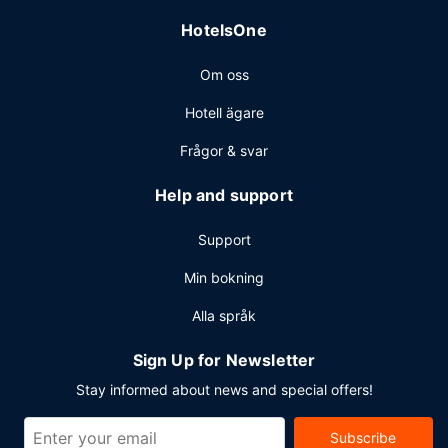
kvadratmeter, däribland konferensrum och 2 mötesrum.
HotelsOne
Avgiftsfri parkering erbjuds på plats.
Om oss
Hotell ägare
Frågor & svar
Help and support
Support
Min bokning
Alla språk
Sign Up for Newsletter
Stay informed about news and special offers!
Subscribe