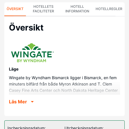
HOTELLETS
HOTELL
ÖVERSIKT
HOTELLREGLER
FACILITETER
INFORMATION
Översikt
Läge
Wingate by Wyndham Bismarck ligger i Bismarck, en fem
minuters bilfärd från både Myron Atkinson and T. Clem
Casey Fine Arts Center och North Dakota Heritage Center
& State Museum. Detta hotell ligger 4,4 km från Lasalle
Läs Mer
Dog Park och 4,9 km från North Dakota State Capitol.
Hotellrum
Känn dig som hemma i ett av de 84 rummen med kylskåp
och mikrovågsugn. Gratis fast internetanslutning och wi-fi.
Incheckningsdatum:
Utcheckningsdatum: